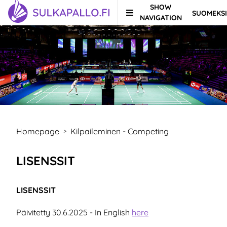
SHOW
SUOMEKSI
Skip to content
TO HOMEPAGE
NAVIGATION
Homepage
Kilpaileminen - Competing
>
LISENSSIT
LISENSSIT
Päivitetty 30.6.2025 - In English
here