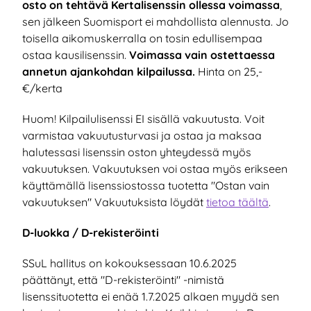
osto on tehtävä Kertalisenssin ollessa voimassa
,
sen jälkeen Suomisport ei mahdollista alennusta. Jo
toisella aikomuskerralla on tosin edullisempaa
ostaa kausilisenssin.
Voimassa vain ostettaessa
annetun ajankohdan kilpailussa.
Hinta on 25,-
€/kerta
Huom! Kilpailulisenssi EI sisällä vakuutusta. Voit
varmistaa vakuutusturvasi ja ostaa ja maksaa
halutessasi lisenssin oston yhteydessä myös
vakuutuksen. Vakuutuksen voi ostaa myös erikseen
käyttämällä lisenssiostossa tuotetta "Ostan vain
vakuutuksen" Vakuutuksista löydät
tietoa täältä
.
D-luokka / D-rekisteröinti
SSuL hallitus on kokouksessaan 10.6.2025
päättänyt, että "D-rekisteröinti" -nimistä
lisenssituotetta ei enää 1.7.2025 alkaen myydä sen