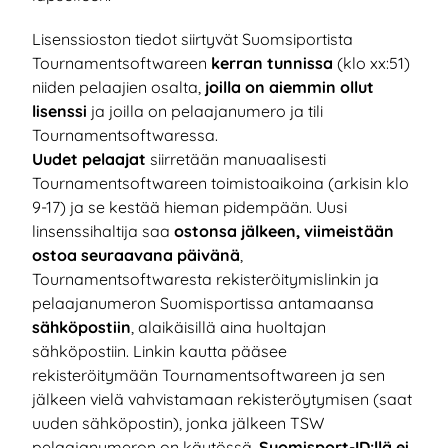
Lisenssioston tiedot siirtyvät Suomsiportista
Tournamentsoftwareen
kerran tunnissa
(klo xx:51)
niiden pelaajien osalta,
joilla on aiemmin ollut
lisenssi
ja joilla on pelaajanumero ja tili
Tournamentsoftwaressa.
Uudet pelaajat
siirretään manuaalisesti
Tournamentsoftwareen toimistoaikoina (arkisin klo
9-17) ja se kestää hieman pidempään. Uusi
linsenssihaltija saa
ostonsa jälkeen, viimeistään
ostoa seuraavana päivänä
,
Tournamentsoftwaresta rekisteröitymislinkin ja
pelaajanumeron Suomisportissa antamaansa
sähköpostiin
, alaikäisillä aina huoltajan
sähköpostiin. Linkin kautta pääsee
rekisteröitymään Tournamentsoftwareen ja sen
jälkeen vielä vahvistamaan rekisteröytymisen (saat
uuden sähköpostin), jonka jälkeen TSW
pelaajanumeron on käytössä.
Suomisport-ID:llä ei