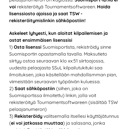
voi
rekisteröityä Tournamentsoftwareen.
Hoida
lisenssiosto ajoissa ja saat TSW -
rekisteröitymislinkin sähköpostiin!
Askeleet lyhyesti, kun aloitat kilpailemisen ja
ostat ensimmäisen lisenssisi
1)
Osta lisenssi
Suomisportista, rekiströidy sinne
Suomisportin opastamalla tavalla. Maksutieto
siirtyy ostoa seuraavan klo xx:51 siirtoajossa,
uudesta pelaajasta SSuL kilpailutukituki saa
ilmoituksen, joka käsitellään mahdollismman pian,
viimeistään seuraavan työpäivän kuluessa.
2)
Saat sähköpostiin
(siihen, joka on
Suomisportissa ilmoitettu) linkin, jolla voit
rekisteröityä Tournamentsoftwareen (sisältää TSW
pelaajanumeron)
3)
Rekisteröidy
valitsemalla itsellesi käyttäjätunnus
(
ei voi jatkossa muuttaa
) ja salasana, jonka