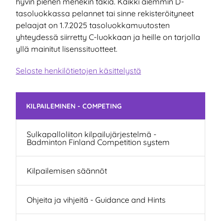
hyvin pienen menekin takia. Kaikki aiemmin D-
tasoluokkassa pelannet tai sinne rekisteröityneet
pelaajat on 1.7.2025 tasoluokkamuutosten
yhteydessä siirretty C-luokkaan ja heille on tarjolla
yllä mainitut lisenssituotteet.
Seloste henkilötietojen käsittelystä
Skip subnavigation
KILPAILEMINEN - COMPETING
Sulkapalloliiton kilpailujärjestelmä -
Badminton Finland Competition system
Kilpailemisen säännöt
Ohjeita ja vihjeitä - Guidance and Hints