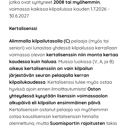
jotka ovat syntyneet
2008 tai myöhemmin
,
voimassa kaikissa kilpailuissa kauden 1.7.2026 -
30.6.2027
Kertalisenssi
Alimmalla kilpailutasolla
(C)
pelaaja (myös tai
seniori) voi lunastaa yhdessä kilpailussa kerrallaan
voimassa olevan
kertalisenssin niin monta kertaa
kaudessa kuin haluaa
. Muissa luokissa (V, A, ja B)
oikeus kertalisenssiin on vain
kilpailun
järjestävän seuran pelaajalla kerran
kilpailukaudessa
. Kertalisenssi tulee myös ostaa
hyvissä ajoin ennen ilmoittautumista!
Oston
yhteydessä kysytään lisenssin voimassaolon
alkupäivä eli kilpailun ensimmäinen päivä
.
Kertalisenssin ostanut pelaaja voi myöhemmin
ostaa kausilisenssin kertalisenssin hinnalla
alennettuna, mutta
Suomisportin rajoitusten
takia