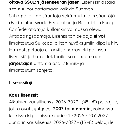
oltava SSuL:n jäsenseuran jäsen
. Lisenssin ostaja
sitoutuu noudattamaan kaikkia Suomen
Sulkapalloliiton sääntöjä sekä muita lajin sääntöjä
(Badminton World Fedaration ja Badminton Europe
Confederation) ja kulloinkin voimassa olevia
Antidopingsääntöjä. Lisenssitön pelaaja
ei voi
ilmoittautua Sulkapalloliiton hyväksymiin kilpailuihin.
Harrastepelaaja ei tarvitse harrastekilpailussa
lisenssiä ja harrastekilpailussa noudatetaan
järjestäjän
antamia osallistumis- ja
ilmoittautumisohjeita.
Lisenssilajit
Kausilisenssit
Aikuisten kausilisenssi 2026-2027 - (45,- €) pelaajille,
jotka ovat syntyneet
2007 tai aiemmin
, voimassa
kaikissa kilpailuissa kauden 1.7.2026 - 30.6.2027
Juniorin kausilisenssi 2026-2027 - (15,-€) pelaajille,