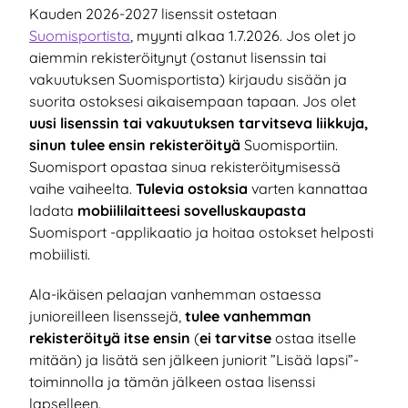
Kauden 2026-2027 lisenssit ostetaan
Suomisportista
, myynti alkaa 1.7.2026. Jos olet jo
aiemmin rekisteröitynyt (ostanut lisenssin tai
vakuutuksen Suomisportista) kirjaudu sisään ja
suorita ostoksesi aikaisempaan tapaan. Jos olet
uusi lisenssin tai vakuutuksen tarvitseva liikkuja,
sinun tulee ensin rekisteröityä
Suomisportiin.
Suomisport opastaa sinua rekisteröitymisessä
vaihe vaiheelta.
Tulevia ostoksia
varten kannattaa
ladata
mobiililaitteesi sovelluskaupasta
Suomisport -applikaatio ja hoitaa ostokset helposti
mobiilisti.
Ala-ikäisen pelaajan vanhemman ostaessa
junioreilleen lisenssejä,
tulee vanhemman
rekisteröityä itse ensin
(
ei tarvitse
ostaa itselle
mitään) ja lisätä sen jälkeen juniorit ”Lisää lapsi”-
toiminnolla ja tämän jälkeen ostaa lisenssi
lapselleen.