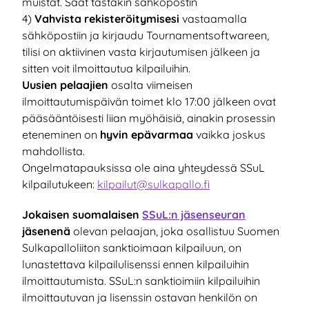
muistat. Saat tästäkin sähköpostin
4)
Vahvista rekisteröitymisesi
vastaamalla
sähköpostiin ja kirjaudu Tournamentsoftwareen,
tilisi on aktiivinen vasta kirjautumisen jälkeen ja
sitten voit ilmoittautua kilpailuihin.
Uusien pelaajien
osalta viimeisen
ilmoittautumispäivän toimet klo 17:00 jälkeen ovat
pääsääntöisesti liian myöhäisiä, ainakin prosessin
eteneminen on
hyvin epävarmaa
vaikka joskus
mahdollista.
Ongelmatapauksissa ole aina yhteydessä SSuL
kilpailutukeen:
kilpailut@sulkapallo.fi
Jokaisen suomalaisen
SSuL:n jäsenseuran
jäsenenä
olevan pelaajan, joka osallistuu Suomen
Sulkapalloliiton sanktioimaan kilpailuun, on
lunastettava kilpailulisenssi ennen kilpailuihin
ilmoittautumista. SSuL:n sanktioimiin kilpailuihin
ilmoittautuvan ja lisenssin ostavan henkilön on