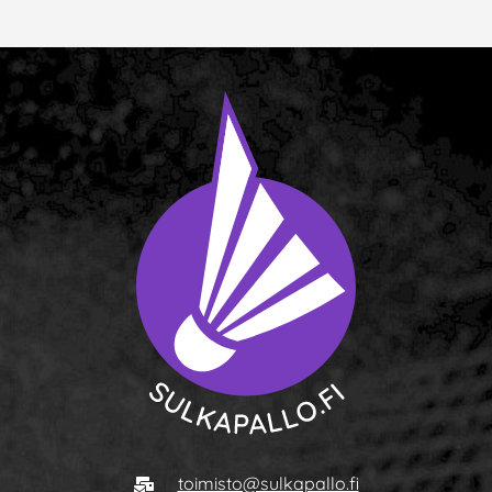
Skyline Airport Hotel
Kolmen kampuksen urheil
To homepage
E-mail
toimisto@sulkapallo.fi