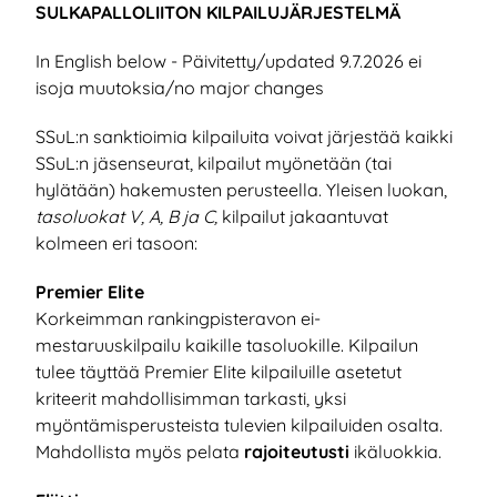
SULKAPALLOLIITON KILPAILUJÄRJESTELMÄ
In English below - Päivitetty/updated 9.7.2026 ei
isoja muutoksia/no major changes
SSuL:n sanktioimia kilpailuita voivat järjestää kaikki
SSuL:n jäsenseurat, kilpailut myönetään (tai
hylätään) hakemusten perusteella. Yleisen luokan,
tasoluokat V, A, B ja C,
kilpailut jakaantuvat
kolmeen eri tasoon:
Premier Elite
Korkeimman rankingpisteravon ei-
mestaruuskilpailu kaikille tasoluokille. Kilpailun
tulee täyttää Premier Elite kilpailuille asetetut
kriteerit mahdollisimman tarkasti, yksi
myöntämisperusteista tulevien kilpailuiden osalta.
Mahdollista myös pelata
rajoiteutusti
ikäluokkia.