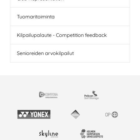
Tuomaritoiminta
Kilpailupalaute - Competition feedback
Senioreiden arvokilpailut
ARTNERS
Cintoia
Pelican Self Storage
Yonex
Vantaan kaupunki
OP