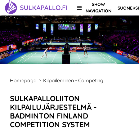
SHOW
SUOMEKSI
Skip to content
TO HOMEPAGE
NAVIGATION
Homepage
Kilpaileminen - Competing
>
SULKAPALLOLIITON
KILPAILUJÄRJESTELMÄ -
BADMINTON FINLAND
COMPETITION SYSTEM