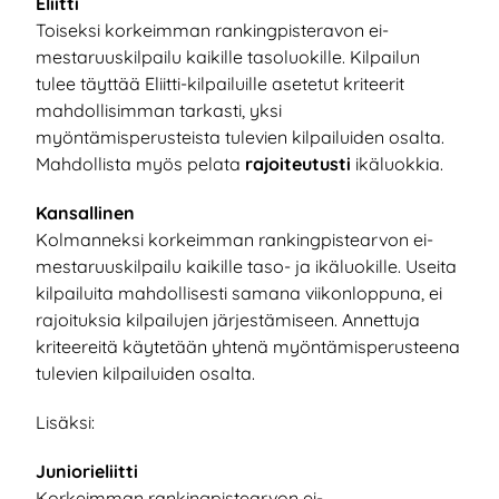
Eliitti
Toiseksi korkeimman rankingpisteravon ei-
mestaruuskilpailu kaikille tasoluokille. Kilpailun
tulee täyttää Eliitti-kilpailuille asetetut kriteerit
mahdollisimman tarkasti, yksi
myöntämisperusteista tulevien kilpailuiden osalta.
Mahdollista myös pelata
rajoiteutusti
ikäluokkia.
Kansallinen
Kolmanneksi korkeimman rankingpistearvon ei-
mestaruuskilpailu kaikille taso- ja ikäluokille. Useita
kilpailuita mahdollisesti samana viikonloppuna, ei
rajoituksia kilpailujen järjestämiseen. Annettuja
kriteereitä käytetään yhtenä myöntämisperusteena
tulevien kilpailuiden osalta.
Lisäksi:
Juniorieliitti
Korkeimman rankingpistearvon ei-