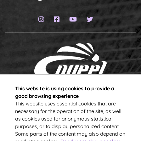
Instagram page
Facebook page
YouTube channel
Twitter page
This website is using cookies to provide a
Subscribe to our newsletter!
good browsing experience
This website uses essential cookies that are
necessary for the operation of the site, as well
Your e-mail address
as cookies used for anonymous statistical
purposes, or to display personalized content.
Some parts of the content may also depend on
SUBSCRIBE