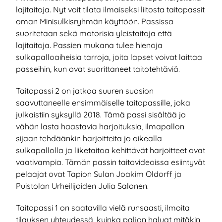
lajitaitoja. Nyt voit tilata ilmaiseksi liitosta taitopassit
oman Minisulkisryhmän käyttöön. Passissa
suoritetaan sekä motorisia yleistaitoja että
lajitaitoja. Passien mukana tulee hienoja
sulkapalloaiheisia tarroja, joita lapset voivat laittaa
passeihin, kun ovat suorittaneet taitotehtäviä.
Taitopassi 2 on jatkoa suuren suosion
saavuttaneelle ensimmäiselle taitopassille, joka
julkaistiin syksyllä 2018. Tämä passi sisältää jo
vähän lasta haastavia harjoituksia, ilmapallon
sijaan tehdäänkin harjoitteita jo oikealla
sulkapallolla ja liiketaitoa kehittävät harjoitteet ovat
vaativampia. Tämän passin taitovideoissa esiintyvät
pelaajat ovat Tapion Sulan Joakim Oldorff ja
Puistolan Urheilijoiden Julia Salonen.
Taitopassi 1 on saatavilla vielä runsaasti, ilmoita
tilauksen yhteydessä, kuinka paljon haluat mitäkin