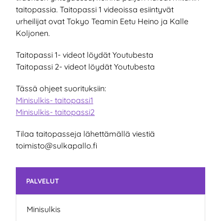
taitopassia. Taitopassi 1 videoissa esiintyvät
urheilijat ovat Tokyo Teamin Eetu Heino ja Kalle
Koljonen.
Taitopassi 1- videot löydät Youtubesta
Taitopassi 2- videot löydät Youtubesta
Tässä ohjeet suorituksiin:
Minisulkis- taitopassi1
Minisulkis- taitopassi2
Tilaa taitopasseja lähettämällä viestiä
toimisto@sulkapallo.fi
Skip subnavigation
PALVELUT
Minisulkis