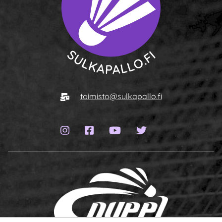
To homepage
E-mail
toimisto@sulkapallo.fi
Instagram page
Facebook page
YouTube channel
Twitter page