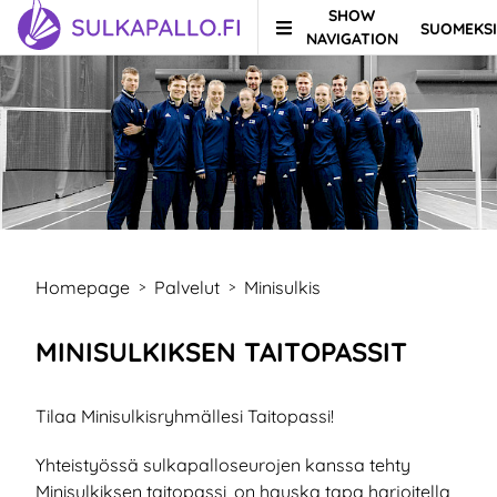
SHOW
SUOMEKSI
Skip to content
TO HOMEPAGE
NAVIGATION
Homepage
Palvelut
Minisulkis
>
>
MINISULKIKSEN TAITOPASSIT
Tilaa Minisulkisryhmällesi Taitopassi!
Yhteistyössä sulkapalloseurojen kanssa tehty
Minisulkiksen taitopassi, on hauska tapa harjoitella