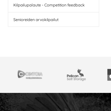
Kilpailupalaute - Competition feedback
Senioreiden arvokilpailut
PARTNERS
Cintoia
Pelican Self Storage
Y