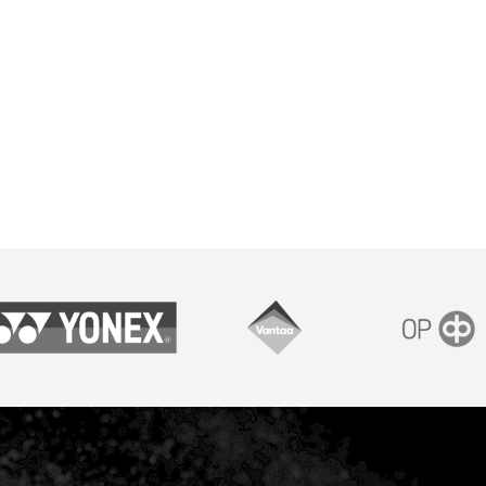
onex
Vantaan kaupunki
OP