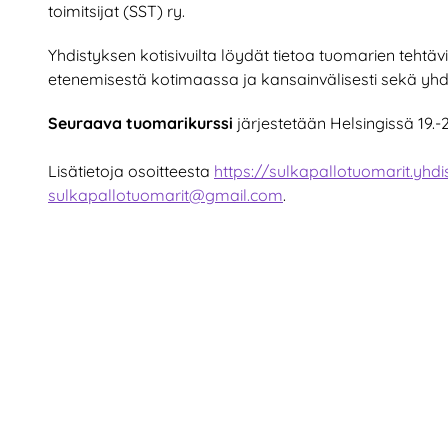
toimitsijat (SST) ry.
Yhdistyksen kotisivuilta löydät tietoa tuomarien tehtäv
etenemisestä kotimaassa ja kansainvälisesti sekä yhd
Seuraava tuomarikurssi
järjestetään Helsingissä 19.-2
Lisätietoja osoitteesta
https://sulkapallotuomarit.yhdis
sulkapallotuomarit@gmail.com
.