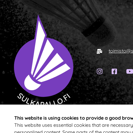
E-mail
toimisto@s
Instagram
Face
To homepage
This website is using cookies to provide a good bro
This website uses essential cookies that are necessary 
personalized content. Some parts of the content may