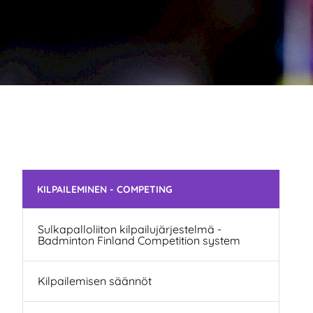
Skip subnavigation
KILPAILEMINEN - COMPETING
Sulkapalloliiton kilpailujärjestelmä -
Badminton Finland Competition system
Kilpailemisen säännöt