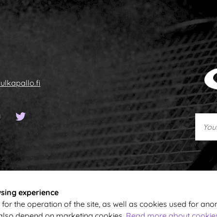
ulkapallo.fi
 page
book page
YouTube channel
Twitter page
Your 
wsing experience
for the operation of the site, as well as cookies used for ano
 also depend on marketing cookies.
Read more about cookies