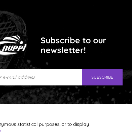
Subscribe to our
newsletter!
e-mail address
SUBSCRIBE
nymous statistical purposes, or to display
.