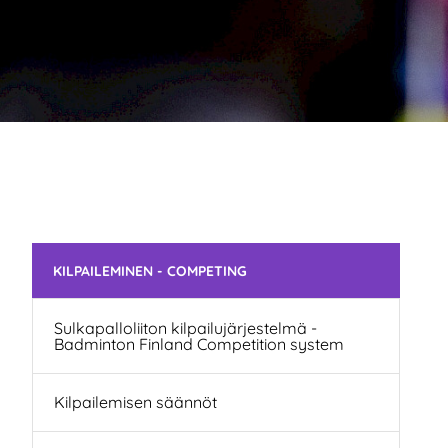
Ohita valikko
KILPAILEMINEN - COMPETING
Sulkapalloliiton kilpailujärjestelmä -
Badminton Finland Competition system
Kilpailemisen säännöt