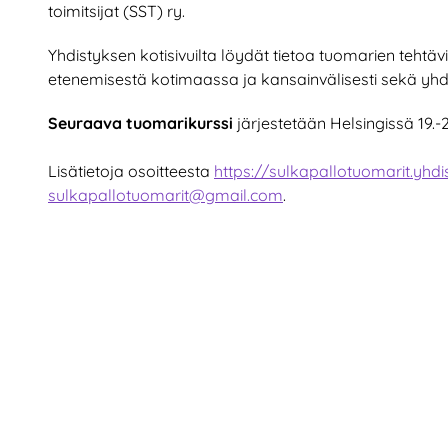
toimitsijat (SST) ry.
Yhdistyksen kotisivuilta löydät tietoa tuomarien tehtäv
etenemisestä kotimaassa ja kansainvälisesti sekä yhd
Seuraava tuomarikurssi
järjestetään Helsingissä 19.-2
Lisätietoja osoitteesta
https://sulkapallotuomarit.yhdis
sulkapallotuomarit@gmail.com
.