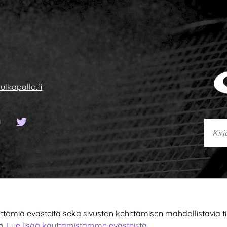
ulkapallo.fi
sivu
ook-sivu
YouTube-kanava
Twitter-sivu
Kirjoi
miä evästeitä sekä sivuston kehittämisen mahdollistavia tila
ä.
Lue lisää käyttämistämme evästeistä.​​​​​​