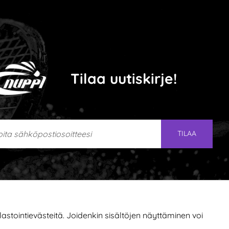
Tilaa uutiskirje!
ta sähköpostiosoitteesi
TILAA
stointievästeitä. Joidenkin sisältöjen näyttäminen voi