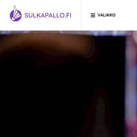
Siirry sivun sisältöön
VALIKKO
SIIRRY ETUSIVULLE