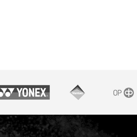
onex
Vantaan kaupunki
OP