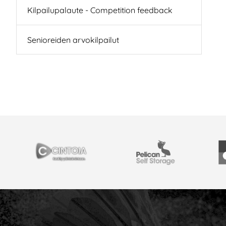
Kilpailupalaute - Competition feedback
Senioreiden arvokilpailut
YHTEISTYÖSSÄ
Cintoia
Pelican Self Storage
Y