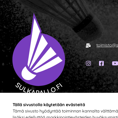
Sähköposti
toimisto@s
Instagram-
Faceb
Siirry etusivulle
Tällä sivustolla käytetään evästeitä
Tämä sivusto hyödyntää toiminnan kannalta välttämättö
lisäksi edellyttää markkinointievästeiden hyväksymist