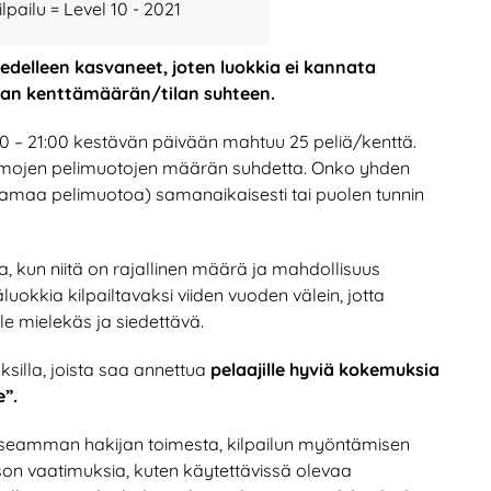
ilpailu = Level 10 - 2021
 edelleen kasvaneet, joten luokkia ei kannata
an kenttämäärän/tilan suhteen.
:00 – 21:00 kestävän päivään mahtuu 25 peliä/kenttä.
n samojen pelimuotojen määrän suhdetta. Onko yhden
samaa pelimuotoa) samanaikaisesti tai puolen tunnin
 kun niitä on rajallinen määrä ja mahdollisuus
uokkia kilpailtavaksi viiden vuoden välein, jotta
le mielekäs ja siedettävä.
uksilla, joista saa annettua
pelaajille hyviä kokemuksia
”.
useamman hakijan toimesta, kilpailun myöntämisen
ason vaatimuksia, kuten käytettävissä olevaa