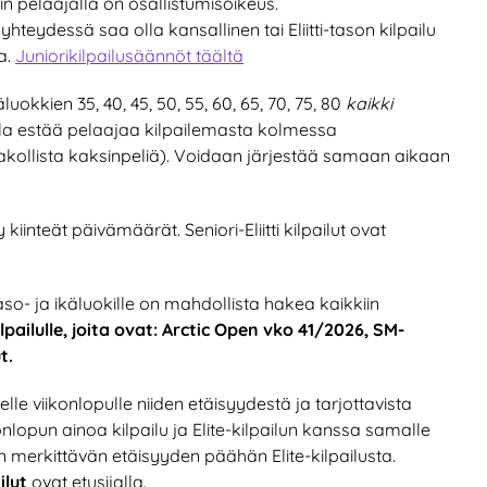
hin pelaajalla on osallistumisoikeus.
n yhteydessä saa olla kansallinen tai Eliitti-tason kilpailu
a.
Juniorikilpailusäännöt täältä
äluokkien 35, 40, 45, 50, 55, 60, 65, 70, 75, 80
kaikki
tuksella estää pelaajaa kilpailemasta kolmessa
 pakollista kaksinpeliä). Voidaan järjestää samaan aikaan
lty kiinteät päivämäärät. Seniori-Eliitti kilpailut ovat
 taso- ja ikäluokille on mahdollista hakea kaikkiin
lpailulle, joita ovat: Arctic Open vko 41/2026, SM-
t.
le viikonlopulle niiden etäisyydestä ja tarjottavista
onlopun ainoa kilpailu ja Elite-kilpailun kanssa samalle
n merkittävän etäisyyden päähän Elite-kilpailusta.
ailut
ovat etusijalla.