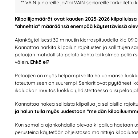
** VAIN junioreille ja/tai VAIN senioreille tarkoitettu k
Kilpailijamäärät ovat kauden 2025-2026 kilpailuissa
”ahnehtia” määräänsä enempää käytettävissä olev
Ajankäytöllisesti 30 minuutin kierrospituudella klo 09
Kannattaa harkita kilpailun rajoitusten ja sallittuje
pelaajan mahdollista pelata kahta tai kolmea peliä (
välein.
Ehkä ei?
Pelaajien on myös helpompi valita haluamansa luokka,
toteutumiseen on suurempi. Seniorit ovat pyytäneet ikäl
ikäluokan muutos luokkia yhdistettäessä olisi pelaajal
Kannattaa hakea sellaista kilpailua ja sellaisilla rajoit
ja halun tulla myös uudestaan ”meidän kilpailuumme
Kun samalla ajankohdalla olevaa kilpailua haetaan 
perusteina käytetään ohjeistossa mainittuja kilpailut