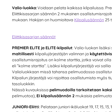
Valio-luokka:
Voidaan pelata kaikissa kilpailuissa. Prem
Eliittikisasarjan säännön 2 mukainen osallistumisrajoitu
mukaan. Hakijan on huomioitava
Kilpailusäännön
25 
Eliittikisasarjan säännöt
PREMIER ELITE ja ELITE-kilpailut
: Valio-luokan lisäksi
maltillisesti
kilpailujärjestäjän valinnan ja
käytettävi
osallistumisrajoitus on kolme starttia, jotka voivat olla
eli ”kolme starttia”. Lisäksi kilpailunjärjestäjä voi sal
Valioluokkaan missä tahansa pelimuodossa osallistuvil
Kilpailun järjestäjä voi rajoittaa osallistumista myös 
tasoluokkiin.
Näissä kuvauksissa
pelimuodoilla tarkoitetaan kaksi
pelimuotoa),
EI kilpailusäännön 2
mukaisia pelimuotoja
JUNIORI-Eliitti
: Pelataan juniori-ikäluokat 19, 17, 15, 13,