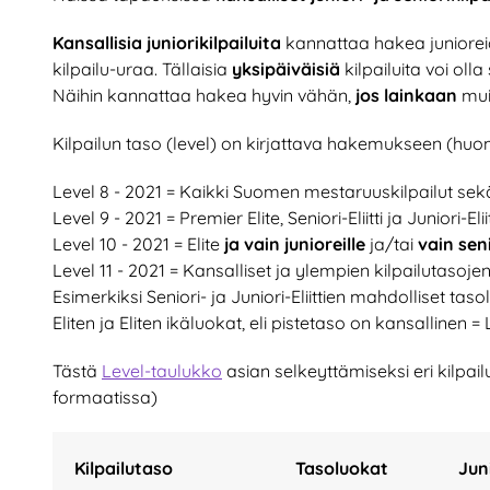
Kansallisia juniorikilpailuita
kannattaa hakea junioreid
kilpailu-uraa. Tällaisia
yksipäiväisiä
kilpailuita voi ol
Näihin kannattaa hakea hyvin vähän,
jos lainkaan
muit
Kilpailun taso (level) on kirjattava hakemukseen (huom
Level 8 - 2021 = Kaikki Suomen mestaruuskilpailut sek
Level 9 - 2021 = Premier Elite, Seniori-Eliitti ja Juniori-Eliit
Level 10 - 2021 = Elite
ja vain junioreille
ja/tai
vain seni
Level 11 - 2021 = Kansalliset ja ylempien kilpailutasoje
Esimerkiksi Seniori- ja Juniori-Eliittien mahdolliset ta
Eliten ja Eliten ikäluokat, eli pistetaso on kansallinen = 
Tästä
Level-taulukko
asian selkeyttämiseksi eri kilpailu
formaatissa)
Kilpailutaso
Tasoluokat
Jun