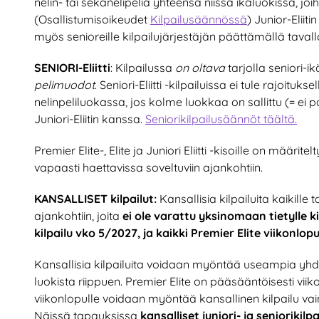
nelin- tai sekanelipeliä yhteensä niissä ikäluokissa, joi
(Osallistumisoikeudet
Kilpailusäännössä
) Junior-Eliiti
myös senioreille kilpailujärjestäjän päättämällä tavall
SENIORI-Eliitti
: Kilpailussa
on oltava
tarjolla seniori-ik
pelimuodot
. Seniori-Eliitti -kilpailuissa ei tule rajoi
nelinpeliluokassa, jos kolme luokkaa on sallittu (= ei
Juniori-Eliitin kanssa.
Seniorikilpailusäännöt täältä.
Premier Elite-, Elite ja Juniori Eliitti -kisoille on määrite
vapaasti haettavissa soveltuviin ajankohtiin.
KANSALLISET kilpailut:
Kansallisia kilpailuita kaikille
ajankohtiin, joita
ei ole varattu yksinomaan tietylle ki
kilpailu vko 5/2027, ja kaikki Premier Elite viikonlopu
Kansallisia kilpailuita voidaan myöntää useampia yhdel
luokista riippuen. Premier Elite on pääsääntöisesti viik
viikonlopulle voidaan myöntää kansallinen kilpailu vai
Näissä tapauksissa
kansalliset juniori- ja seniorikilp