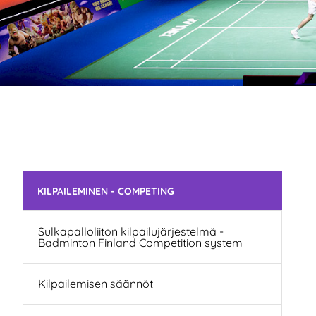
Ohita valikko
KILPAILEMINEN - COMPETING
Sulkapalloliiton kilpailujärjestelmä -
Badminton Finland Competition system
Kilpailemisen säännöt