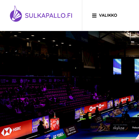
Siirry sivun sisältöön
VALIKKO
SIIRRY ETUSIVULLE