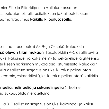
ier Elite ja Elite-kilpailun Valioluokassa on
s pelaajan pistelistasijoituksen ja/tai luokituksen
tuomarivaatimus
kaikilla kilpailutasoilla
.
 sallitaan tasoluokat A-, B- ja C- sekä ikäluokkia
ssä olevan tilan mukaan
. Tasoluokkiin A-C osallistuvilla
 yksi kaksinpeli ja kaksi nelin- tai sekanelipeliä yhteensä
lia erikseen harkinnan mukaa osallistumisesta ikäluokkiin.
la osallistumisrajoitus on yksi kutakin pelimuotoa.
tiukemmin, esimerkiksi ”yksi kutakin pelimuotoa” kaikkiin
npeliä, nelinpeliä ja sekanelinpeliä
(= kolme
 sukupuolittain eroteltuina.
 11 ja 9. Osallistumisrajoitus on yksi kaksinpeli ja kaksi