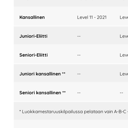
Kansallinen
Level 11 - 2021
Leve
Juniori-Eliitti
--
Leve
Seniori-Eliitti
--
Leve
Juniori kansallinen **
--
Leve
Seniori kansallinen **
--
--
* Luokkamestaruuskilpailussa pelataan vain A-B-C 