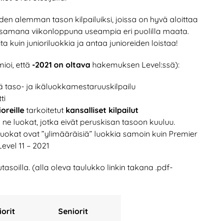
en alemman tason kilpailuiksi, joissa on hyvä aloittaa
la samana viikonloppuna useampia eri puolilla maata.
a kuin junioriluokkia ja antaa junioreiden loistaa!
ioi, että
-2021 on oltava
hakemuksen Level:ssä):
ä taso- ja ikäluokkamestaruuskilpailu
ti
oreille
tarkoitetut
kansalliset kilpailut
n ne luokat, jotka eivät peruskisan tasoon kuuluu.
soluokat ovat ”ylimääräisiä” luokkia samoin kuin Premier
Level 11 – 2021
tasoilla. (alla oleva taulukko linkin takana .pdf-
iorit
Seniorit