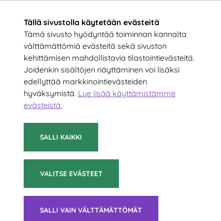
Tällä sivustolla käytetään evästeitä
Tämä sivusto hyödyntää toiminnan kannalta
välttämättömiä evästeitä sekä sivuston
kehittämisen mahdollistavia tilastointievästeitä.
Tilaa uutiskirje!
Joidenkin sisältöjen näyttäminen voi lisäksi
edellyttää markkinointievästeiden
hyväksymistä.
Lue lisää käyttämistämme
Kirjoita sähköpostiosoitteesi
evästeistä.​​​​​​
TILAA
SALLI KAIKKI
VALITSE EVÄSTEET
© 2021 Suomen Sulkapalloliitto ry
SALLI VAIN VÄLTTÄMÄTTÖMÄT
Tietoa evästeistä
|
Saavutettavuusseloste