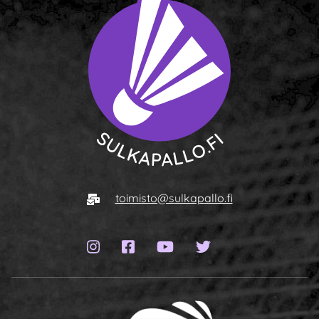
Siirry etusivulle
Sähköposti
toimisto@sulkapallo.fi
Instagram-sivu
Facebook-sivu
YouTube-kanava
Twitter-sivu