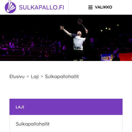
VALIKKO
Siirry sivun sisältöön
SIIRRY ETUSIVULLE
Etusivu
Laji
Sulkapallohallit
>
>
Ohita valikko
LAJI
Sulkapallohallit