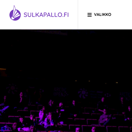
Siirry sivun sisältöön
VALIKKO
SIIRRY ETUSIVULLE