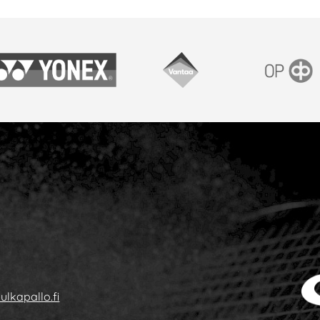
onex
Vantaan kaupunki
OP
ulkapallo.fi