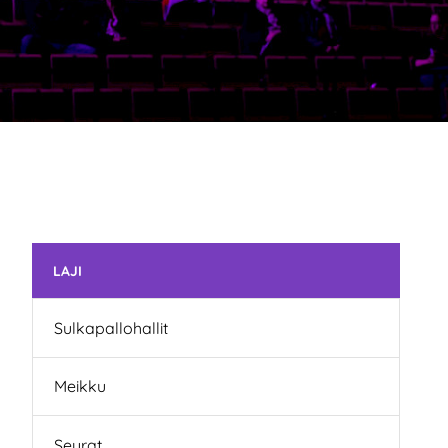
Ohita valikko
LAJI
Sulkapallohallit
Meikku
Seurat