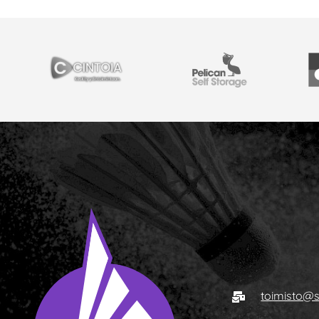
YHTEISTYÖSSÄ
Cintoia
Pelican Self Storage
Y
Sähköposti
toimisto@s