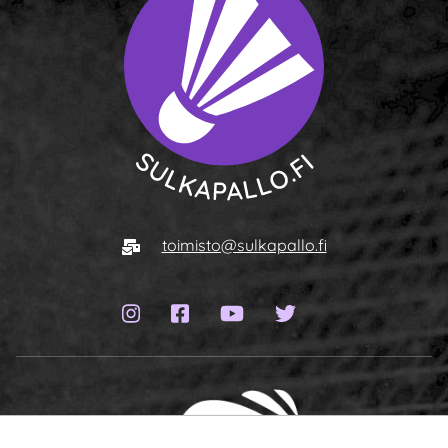
Siirry etusivulle
Sähköposti
toimisto@sulkapallo.fi
Instagram-sivu
Facebook-sivu
YouTube-kanava
Twitter-sivu