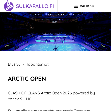
VALIKKO
Siirry sivun sisältöön
SIIRRY ETUSIVULLE
Etusivu
Tapahtumat
>
ARCTIC OPEN
CLASH OF CLANS Arctic Open 2026 powered by
Yonex 6.-11.10.
Sulkapallon supertapahtuma Arctic Open tuo