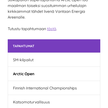
maailman toiseksi suosituimman urheilulajin
kirkkaimmat tähdet livenä Vantaan Energia
Areenalle.
Tutustu tapahtumaan
tästä
.
Ohita valikko
TAPAHTUMAT
SM-kilpailut
Arctic Open
Finnish International Championships
Katsomoturvallisuus