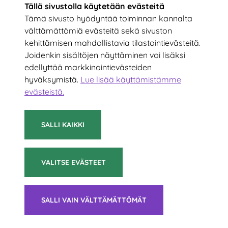
Tällä sivustolla käytetään evästeitä
Tämä sivusto hyödyntää toiminnan kannalta
välttämättömiä evästeitä sekä sivuston
kehittämisen mahdollistavia tilastointievästeitä.
Tilaa uutiskirje!
Joidenkin sisältöjen näyttäminen voi lisäksi
edellyttää markkinointievästeiden
hyväksymistä.
Lue lisää käyttämistämme
Kirjoita sähköpostiosoitteesi
evästeistä.​​​​​​
TILAA
SALLI KAIKKI
VALITSE EVÄSTEET
© 2021 Suomen Sulkapalloliitto ry
SALLI VAIN VÄLTTÄMÄTTÖMÄT
Tietoa evästeistä
|
Saavutettavuusseloste