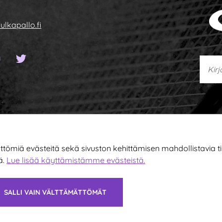
ulkapallo.fi
sivu
ook-sivu
YouTube-kanava
Twitter-sivu
Kirjoi
miä evästeitä sekä sivuston kehittämisen mahdollistavia tila
ä.
Lue lisää käyttämistämme evästeistä.​​​​​​
SALLI VAIN VÄLTTÄMÄTTÖMÄT