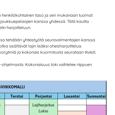
n henkilökohtainen taso ja sen mukanaan tuomat
ajoukkuepelaajien kanssa yhdessä. Tätä kautta
in harjoitteluun.
ssa tehdään yhteistyötä seuravalmentajien kanssa.
a sisältävät lajin lisäksi oheisharjoittelua.
rytmiä ja kokonais kuormitusta seurataan tiiviisti.
ko-ohjelmasta. Kokonaisuus toki vaihtelee riippuen