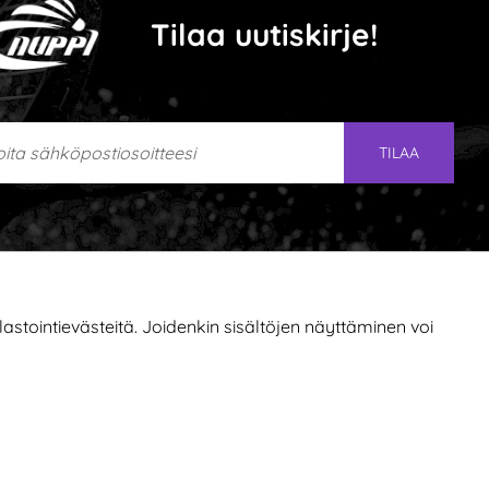
Tilaa uutiskirje!
ta sähköpostiosoitteesi
TILAA
stointievästeitä. Joidenkin sisältöjen näyttäminen voi
Tietoa evästeistä
|
Saavutettavuusseloste