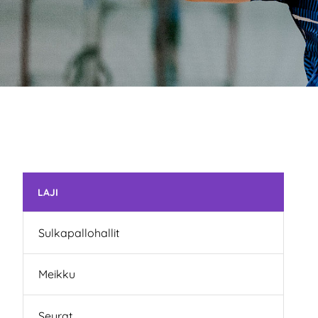
Ohita valikko
LAJI
Sulkapallohallit
Meikku
Seurat