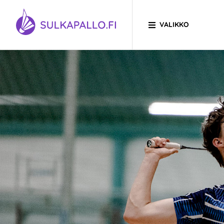
Siirry sivun sisältöön
VALIKKO
SIIRRY ETUSIVULLE