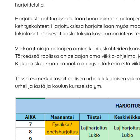
harjoittelulla.
Harjoitustapahtumissa tullaan huomioimaan pelaajie
kehityskohteet. Harjoituksissa harjoitellaan myös ma
lukiolaiset pääsevät kosketuksiin kovemman intensiteet
Viikkorytmin ja pelaajien omien kehityskohteiden kan
Tärkeässä roolissa on pelaajan oma viikko-ohjelma, jotk
Kokonaiskuorman kannalta on hyvin tärkeää että viikko
Tässä esimerkki tavoitteellisen urheilulukiolaisen viik
urheilija iästä ja koulun kursseista ym.