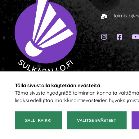
Sähköposti
toimisto@s
Instagram-
Faceb
Siirry etusivulle
Tällä sivustolla käytetään evästeitä
Tämä sivusto hyödyntää toiminnan kannalta välttämättö
lisäksi edellyttää markkinointievästeiden hyväksymist
SALLI KAIKKI
VALITSE EVÄSTEET
© 2021 Suomen Sulkapalloliitto ry