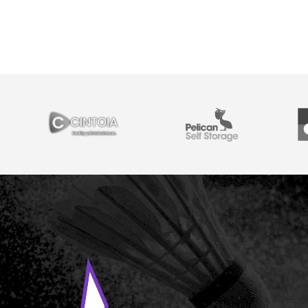
YHTEISTYÖSSÄ
Cintoia
Pelican Self Storage
Y