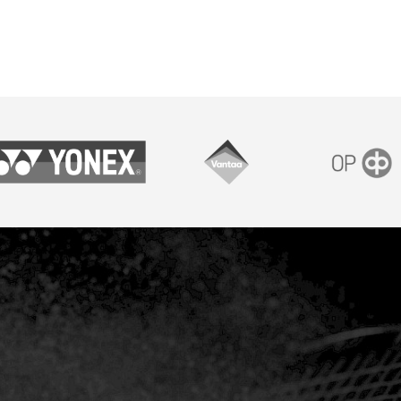
onex
Vantaan kaupunki
OP