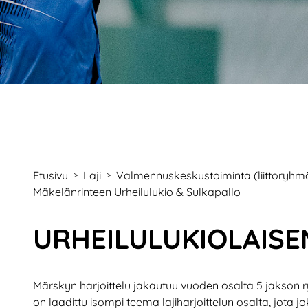
Etusivu
Laji
Valmennuskeskustoiminta (liittoryhmälei
>
>
Mäkelänrinteen Urheilulukio & Sulkapallo
URHEILULUKIOLAISE
Märskyn harjoittelu jakautuu vuoden osalta 5 jakson r
on laadittu isompi teema lajiharjoittelun osalta, jota j