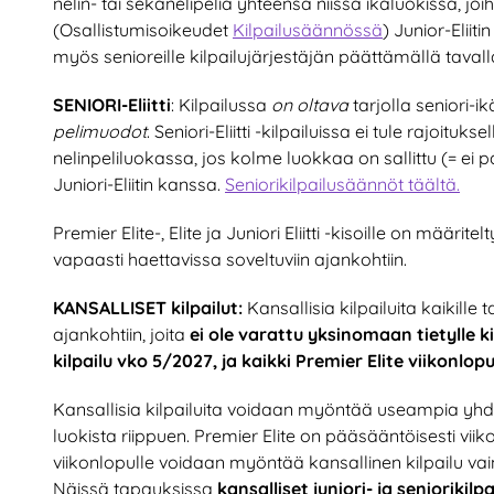
nelin- tai sekanelipeliä yhteensä niissä ikäluokissa, joi
(Osallistumisoikeudet
Kilpailusäännössä
) Junior-Eliiti
myös senioreille kilpailujärjestäjän päättämällä tavall
SENIORI-Eliitti
: Kilpailussa
on oltava
tarjolla seniori-ik
pelimuodot
. Seniori-Eliitti -kilpailuissa ei tule rajoi
nelinpeliluokassa, jos kolme luokkaa on sallittu (= ei
Juniori-Eliitin kanssa.
Seniorikilpailusäännöt täältä.
Premier Elite-, Elite ja Juniori Eliitti -kisoille on määrite
vapaasti haettavissa soveltuviin ajankohtiin.
KANSALLISET kilpailut:
Kansallisia kilpailuita kaikille
ajankohtiin, joita
ei ole varattu yksinomaan tietylle ki
kilpailu vko 5/2027, ja kaikki Premier Elite viikonlopu
Kansallisia kilpailuita voidaan myöntää useampia yhdel
luokista riippuen. Premier Elite on pääsääntöisesti viik
viikonlopulle voidaan myöntää kansallinen kilpailu vai
Näissä tapauksissa
kansalliset juniori- ja seniorikilp