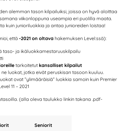
en alemman tason kilpailuiksi, joissa on hyvä aloittaa
la samana viikonloppuna useampia eri puolilla maata.
a kuin junioriluokkia ja antaa junioreiden loistaa!
ioi, että
-2021 on oltava
hakemuksen Level:ssä):
ä taso- ja ikäluokkamestaruuskilpailu
ti
oreille
tarkoitetut
kansalliset kilpailut
n ne luokat, jotka eivät peruskisan tasoon kuuluu.
soluokat ovat ”ylimääräisiä” luokkia samoin kuin Premier
Level 11 – 2021
tasoilla. (alla oleva taulukko linkin takana .pdf-
iorit
Seniorit