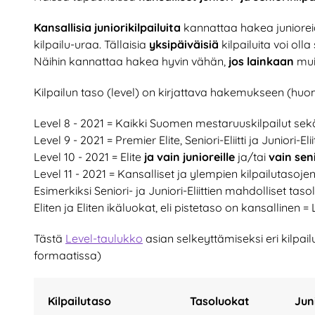
Kansallisia juniorikilpailuita
kannattaa hakea junioreid
kilpailu-uraa. Tällaisia
yksipäiväisiä
kilpailuita voi ol
Näihin kannattaa hakea hyvin vähän,
jos lainkaan
muit
Kilpailun taso (level) on kirjattava hakemukseen (huom
Level 8 - 2021 = Kaikki Suomen mestaruuskilpailut sek
Level 9 - 2021 = Premier Elite, Seniori-Eliitti ja Juniori-Eliit
Level 10 - 2021 = Elite
ja vain junioreille
ja/tai
vain seni
Level 11 - 2021 = Kansalliset ja ylempien kilpailutasoje
Esimerkiksi Seniori- ja Juniori-Eliittien mahdolliset ta
Eliten ja Eliten ikäluokat, eli pistetaso on kansallinen = 
Tästä
Level-taulukko
asian selkeyttämiseksi eri kilpailu
formaatissa)
Kilpailutaso
Tasoluokat
Jun