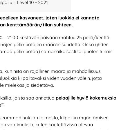
ilpailu = Level 10 - 2021
 edelleen kasvaneet, joten luokkia ei kannata
an kenttämäärän/tilan suhteen.
:00 – 21:00 kestävän päivään mahtuu 25 peliä/kenttä.
n samojen pelimuotojen määrän suhdetta. Onko yhden
samaa pelimuotoa) samanaikaisesti tai puolen tunnin
 kun niitä on rajallinen määrä ja mahdollisuus
uokkia kilpailtavaksi viiden vuoden välein, jotta
le mielekäs ja siedettävä.
uksilla, joista saa annettua
pelaajille hyviä kokemuksia
”.
useamman hakijan toimesta, kilpailun myöntämisen
ason vaatimuksia, kuten käytettävissä olevaa