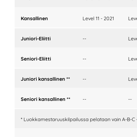
Kansallinen
Level 11 - 2021
Leve
Juniori-Eliitti
--
Leve
Seniori-Eliitti
--
Leve
Juniori kansallinen **
--
Leve
Seniori kansallinen **
--
--
* Luokkamestaruuskilpailussa pelataan vain A-B-C 