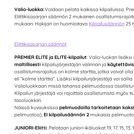
Valio-luokka:
Voidaan pelata kaikissa kilpailuissa. Prem
Eliittikisasarjan säännön 2 mukainen osallistumisrajoitu
mukaan. Hakijan on huomioitava
Kilpailusäännön
25 
Eliittikisasarjan säännöt
PREMIER ELITE ja ELITE-kilpailut
: Valio-luokan lisäksi
maltillisesti
kilpailujärjestäjän valinnan ja
käytettävi
osallistumisrajoitus on kolme starttia, jotka voivat olla
eli ”kolme starttia”. Lisäksi kilpailunjärjestäjä voi sal
Valioluokkaan missä tahansa pelimuodossa osallistuvil
Kilpailun järjestäjä voi rajoittaa osallistumista myös 
tasoluokkiin.
Näissä kuvauksissa
pelimuodoilla tarkoitetaan kaksi
pelimuotoa),
EI kilpailusäännön 2
mukaisia pelimuotoja
JUNIORI-Eliitti
: Pelataan juniori-ikäluokat 19, 17, 15, 13,