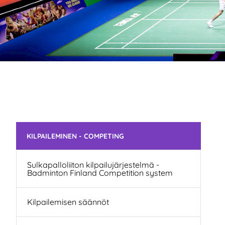
Skip subnavigation
KILPAILEMINEN - COMPETING
Sulkapalloliiton kilpailujärjestelmä -
Badminton Finland Competition system
Kilpailemisen säännöt