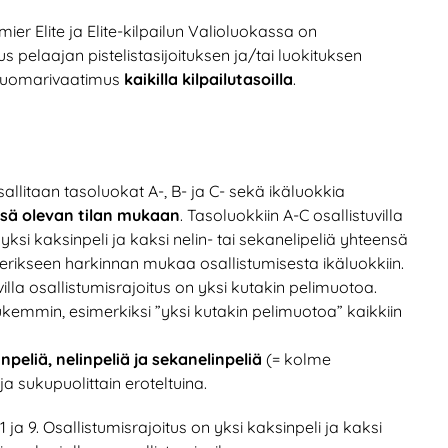
ier Elite ja Elite-kilpailun Valioluokassa on
s pelaajan pistelistasijoituksen ja/tai luokituksen
tuomarivaatimus
kaikilla kilpailutasoilla
.
 sallitaan tasoluokat A-, B- ja C- sekä ikäluokkia
ssä olevan tilan mukaan
. Tasoluokkiin A-C osallistuvilla
 yksi kaksinpeli ja kaksi nelin- tai sekanelipeliä yhteensä
lia erikseen harkinnan mukaa osallistumisesta ikäluokkiin.
la osallistumisrajoitus on yksi kutakin pelimuotoa.
tiukemmin, esimerkiksi ”yksi kutakin pelimuotoa” kaikkiin
npeliä, nelinpeliä ja sekanelinpeliä
(= kolme
 sukupuolittain eroteltuina.
 11 ja 9. Osallistumisrajoitus on yksi kaksinpeli ja kaksi