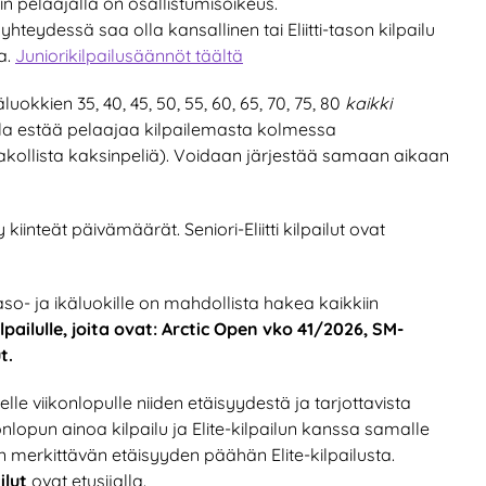
hin pelaajalla on osallistumisoikeus.
n yhteydessä saa olla kansallinen tai Eliitti-tason kilpailu
a.
Juniorikilpailusäännöt täältä
äluokkien 35, 40, 45, 50, 55, 60, 65, 70, 75, 80
kaikki
tuksella estää pelaajaa kilpailemasta kolmessa
 pakollista kaksinpeliä). Voidaan järjestää samaan aikaan
lty kiinteät päivämäärät. Seniori-Eliitti kilpailut ovat
 taso- ja ikäluokille on mahdollista hakea kaikkiin
lpailulle, joita ovat: Arctic Open vko 41/2026, SM-
t.
le viikonlopulle niiden etäisyydestä ja tarjottavista
onlopun ainoa kilpailu ja Elite-kilpailun kanssa samalle
n merkittävän etäisyyden päähän Elite-kilpailusta.
ailut
ovat etusijalla.