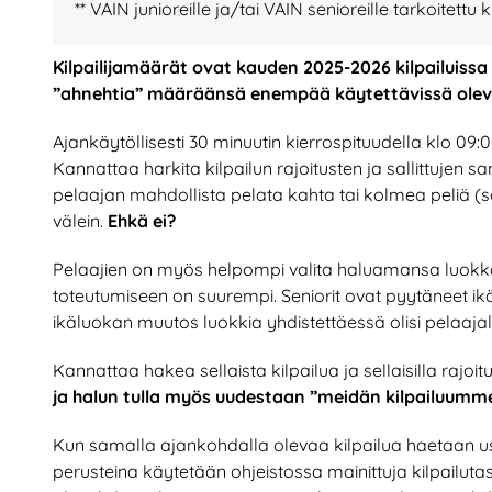
** VAIN junioreille ja/tai VAIN senioreille tarkoitettu k
Kilpailijamäärät ovat kauden 2025-2026 kilpailuissa
”ahnehtia” määräänsä enempää käytettävissä olev
Ajankäytöllisesti 30 minuutin kierrospituudella klo 09
Kannattaa harkita kilpailun rajoitusten ja sallittuje
pelaajan mahdollista pelata kahta tai kolmea peliä (
välein.
Ehkä ei?
Pelaajien on myös helpompi valita haluamansa luokka,
toteutumiseen on suurempi. Seniorit ovat pyytäneet ikäl
ikäluokan muutos luokkia yhdistettäessä olisi pelaajal
Kannattaa hakea sellaista kilpailua ja sellaisilla rajoit
ja halun tulla myös uudestaan ”meidän kilpailuumme
Kun samalla ajankohdalla olevaa kilpailua haetaan 
perusteina käytetään ohjeistossa mainittuja kilpailut