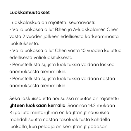
Luokkamuutokset
Luokkalaskua on rajoitettu seuraavasti:
- Valioluokassa ollut B:hen ja A-luokkalainen C:hen
vasta 2 vuoden jälkeen edellisestä korkeammasta
luokituksesta.
- Valioluokassa ollut C:hen vasta 10 vuoden kuluttua
edellisestä valioluokituksesta.
- Perustellusta syystä luokituksia voidaan laskea
anomuksesta aiemminkin.
- Perustellusta syystä luokituksia voidaan nostaa
anomuksesta aiemminkin
Sekä laskuissa että nousuissa muutos on rajoitettu
yhteen luokkaan kerralla
. Säännön 14.2 mukaan
Kilpailutoimiintaryhmä on käyttänyt nousuissa
mahdollisuutta nostaa tasoluokitusta kahdella
luokalla, kun pelaaja on kerryttänyt pääosan