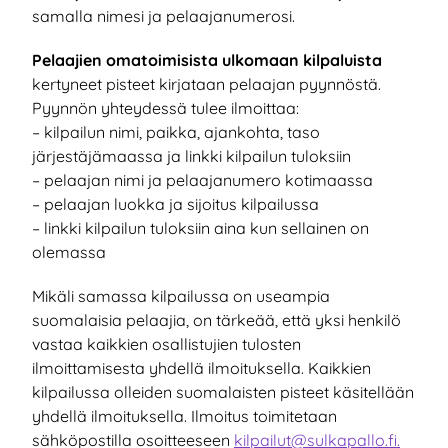
samalla nimesi ja pelaajanumerosi.
Pelaajien omatoimisista ulkomaan kilpaluista
kertyneet pisteet kirjataan pelaajan pyynnöstä.
Pyynnön yhteydessä tulee ilmoittaa:
– kilpailun nimi, paikka, ajankohta, taso
järjestäjämaassa ja linkki kilpailun tuloksiin
– pelaajan nimi ja pelaajanumero kotimaassa
– pelaajan luokka ja sijoitus kilpailussa
– linkki kilpailun tuloksiin aina kun sellainen on
olemassa
Mikäli samassa kilpailussa on useampia
suomalaisia pelaajia, on tärkeää, että yksi henkilö
vastaa kaikkien osallistujien tulosten
ilmoittamisesta yhdellä ilmoituksella. Kaikkien
kilpailussa olleiden suomalaisten pisteet käsitellään
yhdellä ilmoituksella. Ilmoitus toimitetaan
sähköpostilla osoitteeseen
kilpailut@sulkapallo.fi.