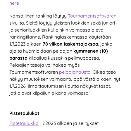
here
Kansallinen ranking löytyy
Tournamentsoftwaren
sivuilta. Sieltä löytyy yleisten luokkien sekä juniori -
ja senioriluokkien kulloinkin voimassa oleva
rankingtilanne. Rankinglaskennassa käytetään
1.7.2023 alkaen
78 viikon laskentajaksoa
, jonka
ajalta huomioidaan pelaajan
kymmenen (10)
parasta
kilpailua kussakin pelimuodossa.
Pelaajien tasoja voi hakea myös
Tournamentsoftwaren
pelaajahausta
. Oikea taso
näkyy muutoksen voimaantulopäivästä alkaen, nyt
1.7.2026. Ilmoittautumisen kautta näkyvät tasot,
jotka ovat kilpailun aikana voimassa.
Pistetaulukot
Pistetaulukko
1.7.2023 alkaen ja selitykset