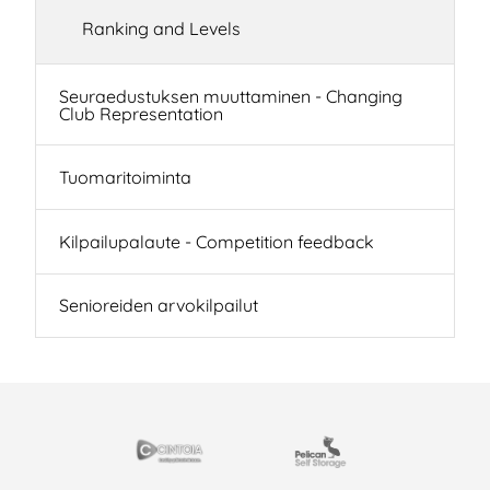
Ranking and Levels
Seuraedustuksen muuttaminen - Changing
Club Representation
Tuomaritoiminta
Kilpailupalaute - Competition feedback
Senioreiden arvokilpailut
ARTNERS
Cintoia
Pelican Self Storage