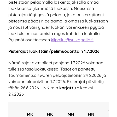
pisteistään pelaamalla laskentajaksolla omaa
luokkaansa ylemmäsä luokassa. Nousuissa
pisterajan täyttyessä pelaaja, joka on kerryttänyt
pisteensä pääosin pelaamalla omassa luokassaan
ja noussut vain yhden luokan, voi erikseen pyytää
luokituksen nostamista myös kahdella luokalla.
Pyynnöt osoitteeseen
kilpailut@sulkapallo.fi
Pisterajat luokittain/pelimuodoittain 1.7.2026
Nämä rajat ovat olleet pohjana 1.7.2026 voimaan
tulleissa tasoluokituksissa. Tasot on päivitetty
Tournamentsoftwaren pelaajatietoihin 24.6.2026 ja
voimaantulopäivä on 1.7.2026. Pisterajat päivitetty
tähän 26.6.2026 + NK raja
korjattu
oikeaksi
2.7.2026
SN
MK
NK
MN
NN