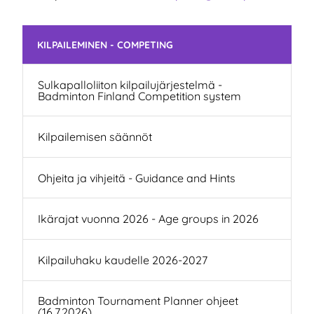
Skip subnavigation
KILPAILEMINEN - COMPETING
Sulkapalloliiton kilpailujärjestelmä -
Badminton Finland Competition system
Kilpailemisen säännöt
Ohjeita ja vihjeitä - Guidance and Hints
Ikärajat vuonna 2026 - Age groups in 2026
Kilpailuhaku kaudelle 2026-2027
Badminton Tournament Planner ohjeet
(16.7.2026)