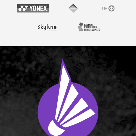
Yonex
Vantaan kaupunki
OP
Skyline Airport Hotel
Kolmen kampuksen urheil