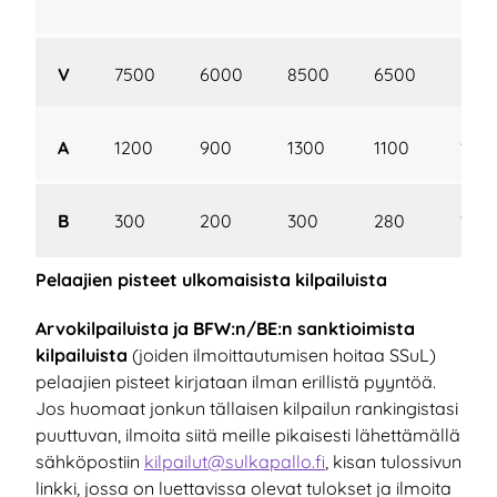
M
V
7500
6000
8500
6500
550
A
1200
900
1300
1100
105
B
300
200
300
280
180
Pelaajien pisteet ulkomaisista kilpailuista
Arvokilpailuista ja BFW:n/BE:n sanktioimista
kilpailuista
(joiden ilmoittautumisen hoitaa SSuL)
pelaajien pisteet kirjataan ilman erillistä pyyntöä.
Jos huomaat jonkun tällaisen kilpailun rankingistasi
puuttuvan, ilmoita siitä meille pikaisesti lähettämällä
sähköpostiin
kilpailut@sulkapallo.fi
, kisan tulossivun
linkki, jossa on luettavissa olevat tulokset ja ilmoita