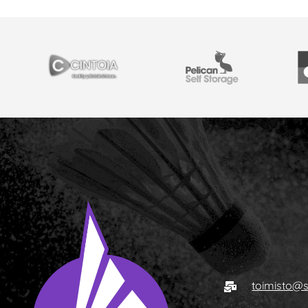
YHTEISTYÖSSÄ
Cintoia
Pelican Self Storage
Y
Sähköposti
toimisto@s