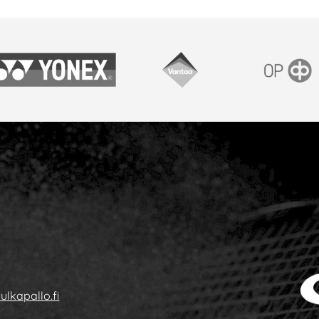
onex
Vantaan kaupunki
OP
ulkapallo.fi