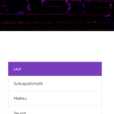
Ohita valikko
LAJI
Sulkapallohallit
Meikku
Seurat