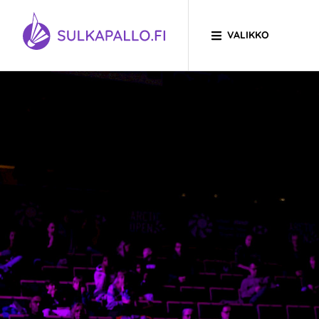
Siirry sivun sisältöön
VALIKKO
SIIRRY ETUSIVULLE