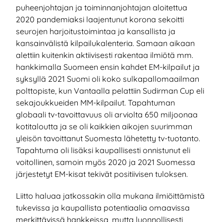
puheenjohtajan ja toiminnanjohtajan aloitettua
2020 pandemiaksi laajentunut korona sekoitti
seurojen harjoitustoimintaa ja kansallista ja
kansainvälistä kilpailukalenteria. Samaan aikaan
alettiin kuitenkin aktiivisesti rakentaa ilmiötä mm.
hankkimalla Suomeen ensin kahdet EM-kilpailut ja
syksyllä 2021 Suomi oli koko sulkapallomaailman
polttopiste, kun Vantaalla pelattiin Sudirman Cup eli
sekajoukkueiden MM-kilpailut. Tapahtuman
globaali tv-tavoittavuus oli arviolta 650 miljoonaa
kotitaloutta ja se oli kaikkien aikojen suurimman
yleisön tavoittanut Suomesta lähetetty tv-tuotanto.
Tapahtuma oli lisäksi kaupallisesti onnistunut eli
voitollinen, samoin myös 2020 ja 2021 Suomessa
järjestetyt EM-kisat tekivät positiivisen tuloksen.
Liitto haluaa jatkossakin olla mukana ilmiöittämistä
tukevissa ja kaupallista potentiaalia omaavissa
merkittävissä hankkeissa, mutta luonnollisesti