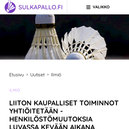
VALIKKO
Siirry sivun sisältöön
SIIRRY ETUSIVULLE
Etusivu
Uutiset
Ilmiö
>
>
KATEGORIA:
ILMIÖ
LIITON KAUPALLISET TOIMINNOT
YHTIÖITETÄÄN -
HENKILÖSTÖMUUTOKSIA
LUVASSA KEVÄÄN AIKANA