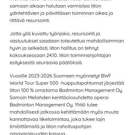
samaan aikaan halutaan varmistaa liiton
ydintehtävien ja päivittäisen toiminnan oikea ja
riittävä resursointi.
Jotta yllä kuvattu työnjako, resursointi ja
vastuutukset saadaan toteutettua mahdollisimman
hyvin ja selkeästi, liiton hallitus on tehnyt
kokouksessaan 24.10. liiton toiminnanjohtajan
esityksestä seuraavia päätöksiä.
Vuosille 2023-2026 Suomeen myönnetyt BWF
World Tour Super 500 -huipputapahtumat järjestää
liiton 100 % omistama Badminton Management Oy.
Samoin Meilahden kenttäolosuhdetta operoi
Badminton Management Oy. Yhtiö tulee
mahdollisesti jatkossa kehittämään myös muuta
kannattavaa liiketoimintaa, joka tukee lajin
ilmiöittämistä ja liiton rahoituspohjan
omavaraisuuden kasvua.