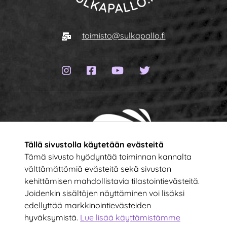
Siirry etusivulle
Sähköposti
toimisto@sulkapallo.fi
Instagram-sivu
Facebook-sivu
YouTube-kanava
Twitter-sivu
Tällä sivustolla käytetään evästeitä
Tämä sivusto hyödyntää toiminnan kannalta
välttämättömiä evästeitä sekä sivuston
kehittämisen mahdollistavia tilastointievästeitä.
Tilaa uutiskirje!
Joidenkin sisältöjen näyttäminen voi lisäksi
edellyttää markkinointievästeiden
hyväksymistä.
Lue lisää käyttämistämme
Kirjoita sähköpostiosoitteesi