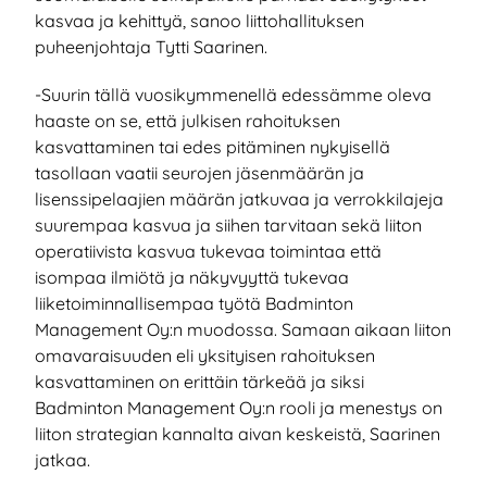
kasvaa ja kehittyä, sanoo liittohallituksen
puheenjohtaja Tytti Saarinen.
-Suurin tällä vuosikymmenellä edessämme oleva
haaste on se, että julkisen rahoituksen
kasvattaminen tai edes pitäminen nykyisellä
tasollaan vaatii seurojen jäsenmäärän ja
lisenssipelaajien määrän jatkuvaa ja verrokkilajeja
suurempaa kasvua ja siihen tarvitaan sekä liiton
operatiivista kasvua tukevaa toimintaa että
isompaa ilmiötä ja näkyvyyttä tukevaa
liiketoiminnallisempaa työtä Badminton
Management Oy:n muodossa. Samaan aikaan liiton
omavaraisuuden eli yksityisen rahoituksen
kasvattaminen on erittäin tärkeää ja siksi
Badminton Management Oy:n rooli ja menestys on
liiton strategian kannalta aivan keskeistä, Saarinen
jatkaa.