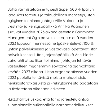
Jotta varmistetaan erityisesti Super 500 -kilpailun
laadukas toteutus ja taloudellinen menestys, liiton
nykyinen toiminnanjohtaja Ville Valorinta ja
viestintä- ja kehityspäällikkö Annika Paananen
siirtyvät vuoden 2023 aikana asteittain Badminton
Management Oy:n palvelukseen, niin että vuoden
2023 loppuun mennessä he työskentelevät 100 %
yhtiön palveluksessa ja vastaavasti lopettavat liiton
palveluksessa. Liiton järjestöpäällikkö Ann-Marie
Lairolahti ottaa liiton toiminnanjohtajan tehtävän
vastuulleen myöhemmin sovittavana ajankohtana
kevään 2023 aikana. Liiton organisaatiossa vuoden
2023 puolella tehtävistä muista mahdollisista
henkilöstöratkaisuista ja -rekrytoinneista päätetään
ja tiedotetaan aikanaan erikseen.
-Liittohallitus uskoo, että tämä järjestely antaa
suomalaiselle sulkapallolle parhaat edellytykset