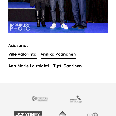
Asiasanat
Ville Valorinta
Annika Paananen
Ann-Marie Lairolahti
Tytti Saarinen
EISTYÖSSÄ
Cintoia
Pelican Self Storage