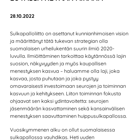
Julkaistu:
28.10.2022
Sulkapalloliitto on asettanut kunnianhimoisen vision
ja määrittänyt tätä tukevan strategian olla
suomalaisen urheilukentän suurin ilmiö 2020-
luvulla. Ilmiöittäminen tarkoittaa käytännössä lajin
suosion, näkyvyyden ja myös kaupallisen
menestyksen kasvua – haluamme olla laji, joka
kasvaa, josta puhutaan ja joka pystyy
omavaraisesti investoimaan seurojen ja toiminnan
kasvuun ja kehitykseen. Liiton toiminnan fokusta
ohjaavat sen kaksi ydintavoitetta: seurojen
jäsenmäärän kasvattaminen sekä kansainvälisen
menestyksen saavuttaminen huippusulkapallossa.
Vuosikymmenen alku on ollut suomalaisessa
sulkapallossa vauhdikas. Heti uuden