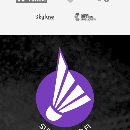
Yonex
Vantaan kaupunki
OP
Skyline Airport Hotel
Kolmen kampuksen urheil