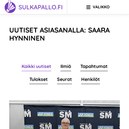
VALIKKO
Siirry sivun sisältöön
SIIRRY ETUSIVULLE
UUTISET ASIASANALLA: SAARA
HYNNINEN
Kaikki uutiset
Ilmiö
Tapahtumat
Tulokset
Seurat
Henkilöt