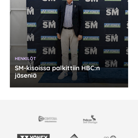
KATEGORIA:
HENKILÖT
SM-kisoissa palkittiin HBC:n
jäseniä
EISTYÖSSÄ
Cintoia
Pelican Self Storage