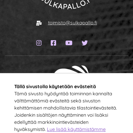
Siirry etusivulle
Sähköposti
toimisto@sulkapallo.fi
Instagram-sivu
Facebook-sivu
YouTube-kanava
Twitter-sivu
Tällä sivustolla käytetään evästeitä
Tämä sivusto hyödyntää toiminnan kannalta
välttämättömiä evästeitä sekä sivuston
kehittämisen mahdollistavia tilastointievästeitä.
Tilaa uutiskirje!
Joidenkin sisältöjen näyttäminen voi lisäksi
edellyttää markkinointievästeiden
hyväksymistä.
Lue lisää käyttämistämme