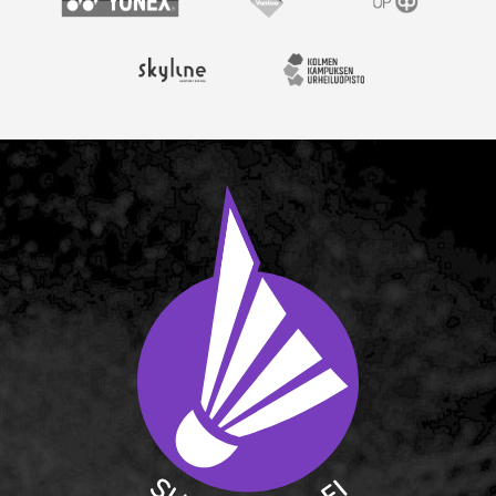
Yonex
Vantaan kaupunki
OP
Skyline Airport Hotel
Kolmen kampuksen urheil