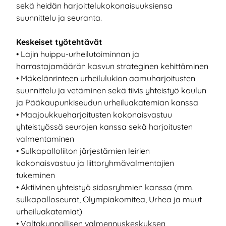
sekä heidän harjoittelukokonaisuuksiensa
suunnittelu ja seuranta.
Keskeiset työtehtävät
• Lajin huippu-urheilutoiminnan ja
harrastajamäärän kasvun strateginen kehittäminen
• Mäkelänrinteen urheilulukion aamuharjoitusten
suunnittelu ja vetäminen sekä tiivis yhteistyö koulun
ja Pääkaupunkiseudun urheiluakatemian kanssa
• Maajoukkueharjoitusten kokonaisvastuu
yhteistyössä seurojen kanssa sekä harjoitusten
valmentaminen
• Sulkapalloliiton järjestämien leirien
kokonaisvastuu ja liittoryhmävalmentajien
tukeminen
• Aktiivinen yhteistyö sidosryhmien kanssa (mm.
sulkapalloseurat, Olympiakomitea, Urhea ja muut
urheiluakatemiat)
• Valtakunnallisen valmennuskeskuksen