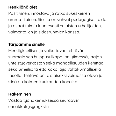
Henkilönä olet
Positiivinen, innostava ja ratkaisukeskeinen
ammattilainen. Sinulla on vahvat pedagogiset taidot
ja osaat toimia luontevasti erilaisten urheilijoiden,
valmentajien ja sidosryhmien kanssa.
Tarjoamme sinulle
Merkityksellisen ja vaikuttavan tehtävän
suomalaisen huippusulkapallon ytimessä, laajan
yhteistyöverkoston sekä mahdollisuuden kehittää
sekä urheilijoita että koko lajia valtakunnallisella
tasolla. Tehtävä on toistaiseksi voimassa oleva ja
siinä on kolmen kuukauden koeaika.
Hakeminen
Vastaa työhakemuksessa seuraaviin
ennakkokysymyksiin: