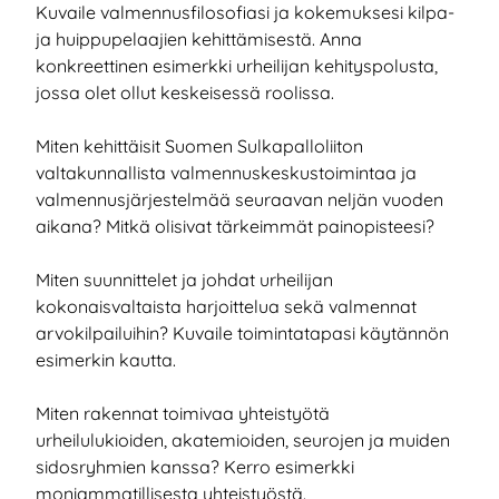
Kuvaile valmennusfilosofiasi ja kokemuksesi kilpa-
ja huippupelaajien kehittämisestä. Anna
konkreettinen esimerkki urheilijan kehityspolusta,
jossa olet ollut keskeisessä roolissa.
Miten kehittäisit Suomen Sulkapalloliiton
valtakunnallista valmennuskeskustoimintaa ja
valmennusjärjestelmää seuraavan neljän vuoden
aikana? Mitkä olisivat tärkeimmät painopisteesi?
Miten suunnittelet ja johdat urheilijan
kokonaisvaltaista harjoittelua sekä valmennat
arvokilpailuihin? Kuvaile toimintatapasi käytännön
esimerkin kautta.
Miten rakennat toimivaa yhteistyötä
urheilulukioiden, akatemioiden, seurojen ja muiden
sidosryhmien kanssa? Kerro esimerkki
moniammatillisesta yhteistyöstä.