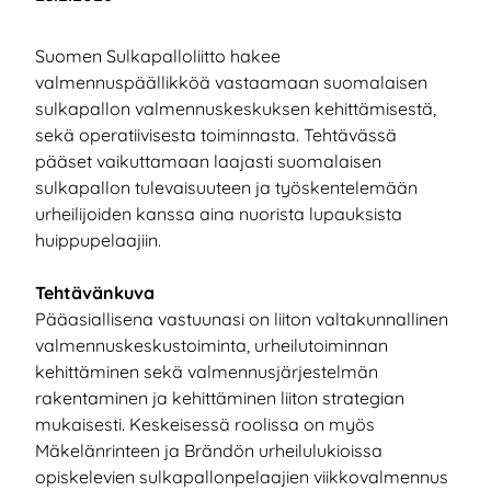
Suomen Sulkapalloliitto hakee
valmennuspäällikköä vastaamaan suomalaisen
sulkapallon valmennuskeskuksen kehittämisestä,
sekä operatiivisesta toiminnasta. Tehtävässä
pääset vaikuttamaan laajasti suomalaisen
sulkapallon tulevaisuuteen ja työskentelemään
urheilijoiden kanssa aina nuorista lupauksista
huippupelaajiin.
Tehtävänkuva
Pääasiallisena vastuunasi on liiton valtakunnallinen
valmennuskeskustoiminta, urheilutoiminnan
kehittäminen sekä valmennusjärjestelmän
rakentaminen ja kehittäminen liiton strategian
mukaisesti. Keskeisessä roolissa on myös
Mäkelänrinteen ja Brändön urheilulukioissa
opiskelevien sulkapallonpelaajien viikkovalmennus