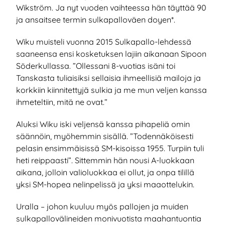
Wikström. Ja nyt vuoden vaihteessa hän täyttää 90
ja ansaitsee termin sulkapalloväen doyen*.
Wiku muisteli vuonna 2015 Sulkapallo-lehdessä
saaneensa ensi kosketuksen lajiin aikanaan Sipoon
Söderkullassa. ”Ollessani 8-vuotias isäni toi
Tanskasta tuliaisiksi sellaisia ihmeellisiä mailoja ja
korkkiin kiinnitettyjä sulkia ja me mun veljen kanssa
ihmeteltiin, mitä ne ovat.”
Aluksi Wiku iski veljensä kanssa pihapeliä omin
säännöin, myöhemmin sisällä. ”Todennäköisesti
pelasin ensimmäisissä SM-kisoissa 1955. Turpiin tuli
heti reippaasti”. Sittemmin hän nousi A-luokkaan
aikana, jolloin valioluokkaa ei ollut, ja onpa tilillä
yksi SM-hopea nelinpelissä ja yksi maaottelukin.
Uralla – johon kuuluu myös pallojen ja muiden
sulkapallovälineiden monivuotista maahantuontia