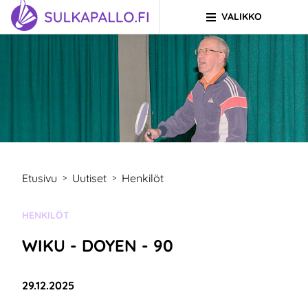
VALIKKO
Siirry sivun sisältöön
SIIRRY ETUSIVULLE
Etusivu
Uutiset
Henkilöt
>
>
KATEGORIA:
HENKILÖT
WIKU - DOYEN - 90
Julkaistu:
29.12.2025