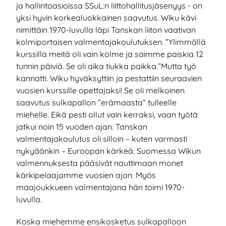
ja hallintoasioissa SSuL:n liittohallitusjäsenyys - on
yksi hyvin korkealuokkainen saavutus. Wiku kävi
nimittäin 1970-luvulla läpi Tanskan liiton vaativan
kolmiportaisen valmentajakoulutuksen. ”Ylimmällä
kurssilla meitä oli vain kolme ja saimme paiskia 12
tunnin päiviä. Se oli aika tiukka paikka.”Mutta työ
kannatti. Wiku hyväksyttiin ja pestattiin seuraavien
vuosien kurssille opettajaksi! Se oli melkoinen
saavutus sulkapallon ”erämaasta” tulleelle
miehelle. Eikä pesti ollut vain kerraksi, vaan työtä
jatkui noin 15 vuoden ajan. Tanskan
valmentajakoulutus oli silloin – kuten varmasti
nykyäänkin – Euroopan kärkeä. Suomessa Wikun
valmennuksesta pääsivät nauttimaan monet
kärkipelaajamme vuosien ajan. Myös
maajoukkueen valmentajana hän toimi 1970-
luvulla.
Koska miehemme ensikosketus sulkapalloon