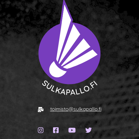
Siirry etusivulle
Sähköposti
toimisto@sulkapallo.fi
Instagram-sivu
Facebook-sivu
YouTube-kanava
Twitter-sivu