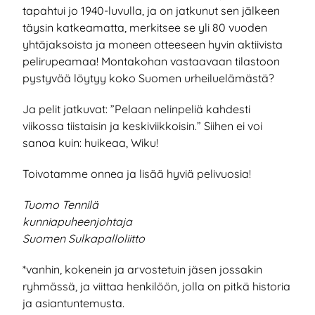
tapahtui jo 1940-luvulla, ja on jatkunut sen jälkeen
täysin katkeamatta, merkitsee se yli 80 vuoden
yhtäjaksoista ja moneen otteeseen hyvin aktiivista
pelirupeamaa! Montakohan vastaavaan tilastoon
pystyvää löytyy koko Suomen urheiluelämästä?
Ja pelit jatkuvat: ”Pelaan nelinpeliä kahdesti
viikossa tiistaisin ja keskiviikkoisin.” Siihen ei voi
sanoa kuin: huikeaa, Wiku!
Toivotamme onnea ja lisää hyviä pelivuosia!
Tuomo Tennilä
kunniapuheenjohtaja
Suomen Sulkapalloliitto
*vanhin, kokenein ja arvostetuin jäsen jossakin
ryhmässä, ja viittaa henkilöön, jolla on pitkä historia
ja asiantuntemusta.