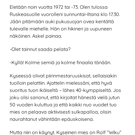
Eletään noin vuotta 1972 tai -73. Olen tulossa
Ruskeasuolle vuorolleni sunnuntai-iltana klo 17.30.
Jään pitämään auki pukusuojan ovea kentältä
tulevalle miehelle. Hän on hikinen ja uupuneen
näköinen. Askel painaa.
-Olet tainnut saada pelata?
-Kyllä! Kolme semiä ja kolme finaalia tänään.
Kyseessä olivat piirinmestaruuskisat, sellaisiakin
tuolloin pelattiin. Ajattelin mielessäni, että hyvä
suoritus tuon ikäiseltä – lähes 40-kymppiseltä. Jos
joku olisi sanonut, että kirjoitat hänestä vielä jutun
50 vuoden kuluttua ja että kaikki nuo vuodet tuo
mies on pelaava aktiivisesti sulkapalloa, olisin
naurahtanut vähintään epäuskoisena.
Mutta niin on käynyt. Kyseinen mies on Rolf ”Wiku”