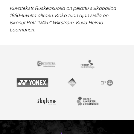
Kuvateksti: Ruskeasuolla on pelattu sulkapalloa
1960-luvulta alkaen. Koko tuon ajan siellä on
iskenyt Rolf "Wiku" Wikström. Kuva Heimo
Laamanen.
EISTYÖSSÄ
Cintoia
Pelican Self Storage
Yonex
Vantaan kaupunki
OP
Skyline Airport Hotel
Kolmen kampuksen urheil