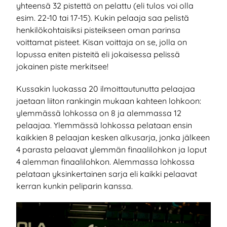
yhteensä 32 pistettä on pelattu (eli tulos voi olla
esim. 22-10 tai 17-15). Kukin pelaaja saa pelistä
henkilökohtaisiksi pisteikseen oman parinsa
voittamat pisteet. Kisan voittaja on se, jolla on
lopussa eniten pisteitä eli jokaisessa pelissä
jokainen piste merkitsee!
Kussakin luokassa 20 ilmoittautunutta pelaajaa
jaetaan liiton rankingin mukaan kahteen lohkoon:
ylemmässä lohkossa on 8 ja alemmassa 12
pelaajaa. Ylemmässä lohkossa pelataan ensin
kaikkien 8 pelaajan kesken alkusarja, jonka jälkeen
4 parasta pelaavat ylemmän finaalilohkon ja loput
4 alemman finaalilohkon. Alemmassa lohkossa
pelataan yksinkertainen sarja eli kaikki pelaavat
kerran kunkin peliparin kanssa.