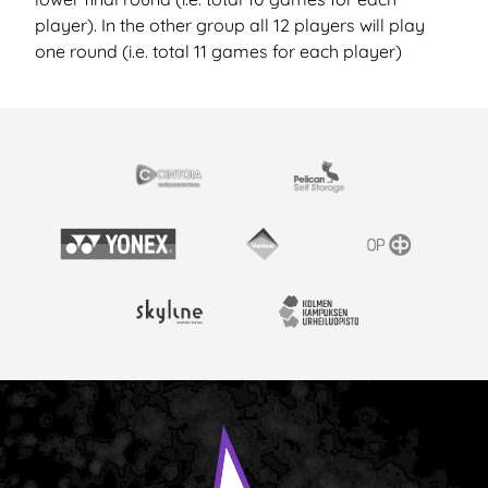
player). In the other group all 12 players will play
one round (i.e. total 11 games for each player)
EISTYÖSSÄ
Cintoia
Pelican Self Storage
Yonex
Vantaan kaupunki
OP
Skyline Airport Hotel
Kolmen kampuksen urheil