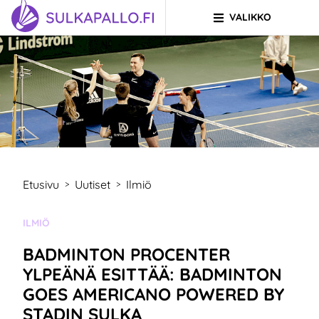
VALIKKO
Siirry sivun sisältöön
SIIRRY ETUSIVULLE
Etusivu
Uutiset
Ilmiö
>
>
KATEGORIA:
ILMIÖ
BADMINTON PROCENTER
YLPEÄNÄ ESITTÄÄ: BADMINTON
GOES AMERICANO POWERED BY
STADIN SULKA