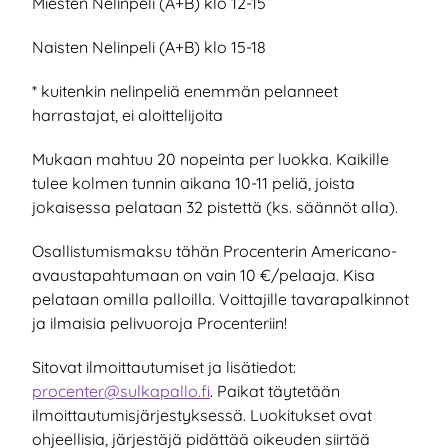
Miesten Nelinpeli (A+B) klo 12-15
Naisten Nelinpeli (A+B) klo 15-18
* kuitenkin nelinpeliä enemmän pelanneet
harrastajat, ei aloittelijoita
Mukaan mahtuu 20 nopeinta per luokka. Kaikille
tulee kolmen tunnin aikana 10-11 peliä, joista
jokaisessa pelataan 32 pistettä (ks. säännöt alla).
Osallistumismaksu tähän Procenterin Americano-
avaustapahtumaan on vain 10 €/pelaaja. Kisa
pelataan omilla palloilla. Voittajille tavarapalkinnot
ja ilmaisia pelivuoroja Procenteriin!
Sitovat ilmoittautumiset ja lisätiedot:
procenter@sulkapallo.fi
. Paikat täytetään
ilmoittautumisjärjestyksessä. Luokitukset ovat
ohjeellisia, järjestäjä pidättää oikeuden siirtää