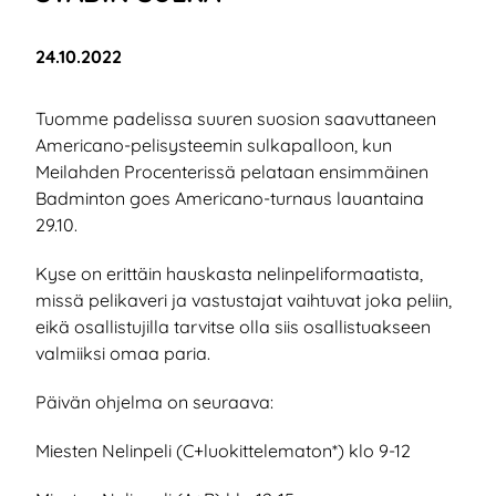
Julkaistu:
24.10.2022
Tuomme padelissa suuren suosion saavuttaneen
Americano-pelisysteemin sulkapalloon, kun
Meilahden Procenterissä pelataan ensimmäinen
Badminton goes Americano-turnaus lauantaina
29.10.
Kyse on erittäin hauskasta nelinpeliformaatista,
missä pelikaveri ja vastustajat vaihtuvat joka peliin,
eikä osallistujilla tarvitse olla siis osallistuakseen
valmiiksi omaa paria.
Päivän ohjelma on seuraava:
Miesten Nelinpeli (C+luokittelematon*) klo 9-12