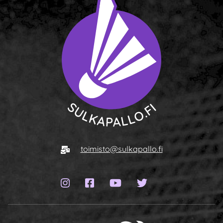
Siirry etusivulle
Sähköposti
toimisto@sulkapallo.fi
Instagram-sivu
Facebook-sivu
YouTube-kanava
Twitter-sivu