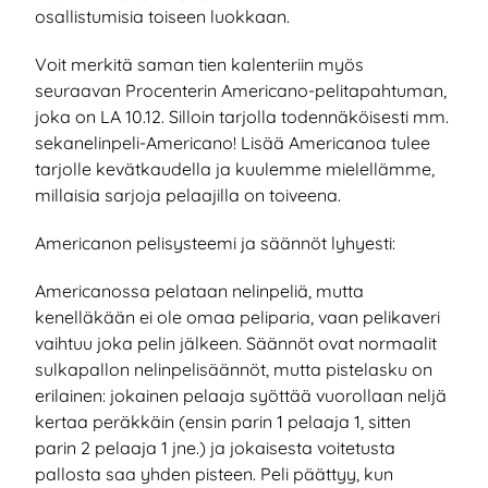
osallistumisia toiseen luokkaan.
Voit merkitä saman tien kalenteriin myös
seuraavan Procenterin Americano-pelitapahtuman,
joka on LA 10.12. Silloin tarjolla todennäköisesti mm.
sekanelinpeli-Americano! Lisää Americanoa tulee
tarjolle kevätkaudella ja kuulemme mielellämme,
millaisia sarjoja pelaajilla on toiveena.
Americanon pelisysteemi ja säännöt lyhyesti:
Americanossa pelataan nelinpeliä, mutta
kenelläkään ei ole omaa peliparia, vaan pelikaveri
vaihtuu joka pelin jälkeen. Säännöt ovat normaalit
sulkapallon nelinpelisäännöt, mutta pistelasku on
erilainen: jokainen pelaaja syöttää vuorollaan neljä
kertaa peräkkäin (ensin parin 1 pelaaja 1, sitten
parin 2 pelaaja 1 jne.) ja jokaisesta voitetusta
pallosta saa yhden pisteen. Peli päättyy, kun