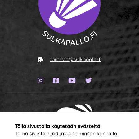
Siirry etusivulle
Sähköposti
toimisto@sulkapallo.fi
Instagram-sivu
Facebook-sivu
YouTube-kanava
Twitter-sivu
Tällä sivustolla käytetään evästeitä
Tämä sivusto hyödyntää toiminnan kannalta