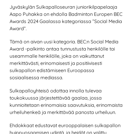
Jyväskylän Sulkapalloseuran juniorikilpapelaaja
Aapo Puhakka on ehdolla Badminton Europen BEC
Awards 2024 Gaalassa kategoriassa ”Social Media
Award”.
Tämä on aivan uusi kategoria. BEC:n Social Media
Award -palkinto antaa tunnustusta henkilölle tai
useammalle henkilölle, joka on vaikuttanut
merkittävästi, erinomaisesti ja positiivisesti
sulkapallon edistämiseen Euroopassa
sosiaalisessa mediassa.
Sulkapalloyhteisö odottaa innolla tulevaa
toukokuussa järjestettävää gaalaa, jossa
kunnioitetaan erinomaisia ​​saavutuksia, erinomaista
urheiluhenkeä ja merkittävää panosta urheiluun.
Ehdokkaat edustavat eurooppalaisen sulkapallon
huippuosaamisen ydintä, ja heidät on valittu