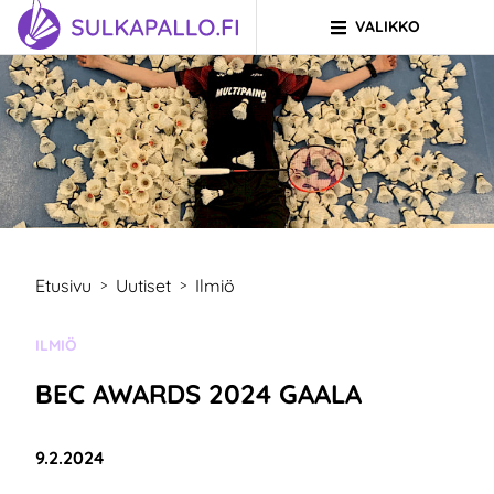
VALIKKO
Siirry sivun sisältöön
SIIRRY ETUSIVULLE
Etusivu
Uutiset
Ilmiö
>
>
KATEGORIA:
ILMIÖ
BEC AWARDS 2024 GAALA
Julkaistu:
9.2.2024