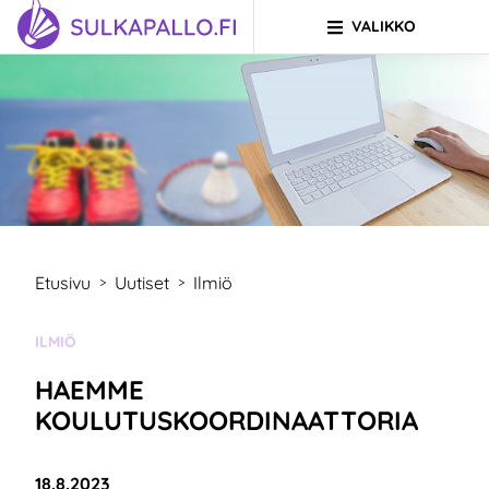
VALIKKO
Siirry sivun sisältöön
SIIRRY ETUSIVULLE
Etusivu
Uutiset
Ilmiö
>
>
KATEGORIA:
ILMIÖ
HAEMME
KOULUTUSKOORDINAATTORIA
Julkaistu:
18.8.2023