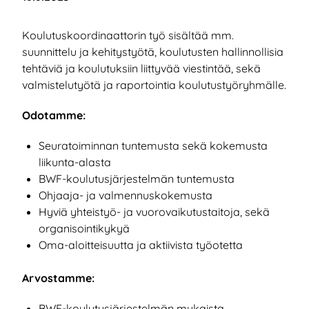
Koulutuskoordinaattorin työ sisältää mm.
suunnittelu ja kehitystyötä, koulutusten hallinnollisia
tehtäviä ja koulutuksiin liittyvää viestintää, sekä
valmistelutyötä ja raportointia koulutustyöryhmälle.
Odotamme:
Seuratoiminnan tuntemusta sekä kokemusta
liikunta-alasta
BWF-koulutusjärjestelmän tuntemusta
Ohjaaja- ja valmennuskokemusta
Hyviä yhteistyö- ja vuorovaikutustaitoja, sekä
organisointikykyä
Oma-aloitteisuutta ja aktiivista työotetta
Arvostamme:
BWF-koulutusjärjestelmän mukaista