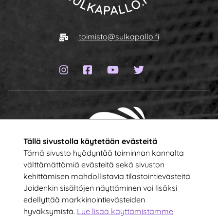
Siirry etusivulle
Sähköposti
toimisto@sulkapallo.fi
Instagram-sivu
Facebook-sivu
YouTube-kanava
Twitter-sivu
Tällä sivustolla käytetään evästeitä
Tämä sivusto hyödyntää toiminnan kannalta
välttämättömiä evästeitä sekä sivuston
kehittämisen mahdollistavia tilastointievästeitä.
Tilaa uutiskirje!
Joidenkin sisältöjen näyttäminen voi lisäksi
edellyttää markkinointievästeiden
hyväksymistä.
Lue lisää käyttämistämme