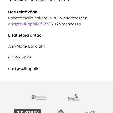
Hae tehtävään:
Lähettämällä hakemus ja CV osoitteeseen
anni@sulkapallo.fi
27.8.2023 mennessä
Lisätietoja antaa:
Ann-Marie Lairolahti
044-2854179
anni@sulkapallo.fi
EISTYÖSSÄ
Cintoia
Pelican Self Storage