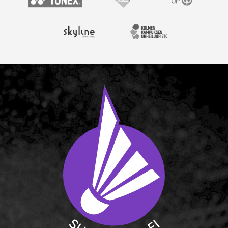
Yonex
Vantaan kaupunki
OP
Skyline Airport Hotel
Kolmen kampuksen urheil