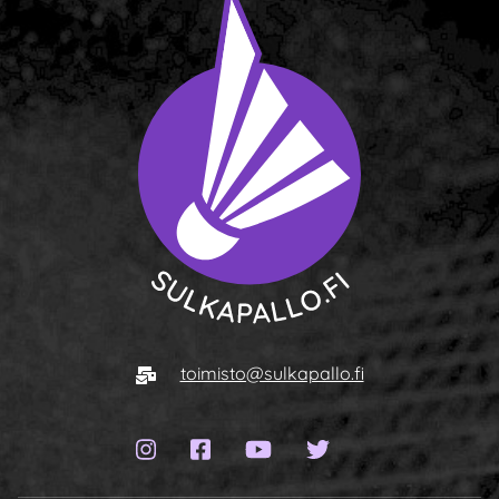
Siirry etusivulle
Sähköposti
toimisto@sulkapallo.fi
Instagram-sivu
Facebook-sivu
YouTube-kanava
Twitter-sivu