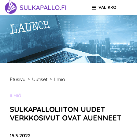
VALIKKO
Siirry sivun sisältöön
SIIRRY ETUSIVULLE
Etusivu
Uutiset
Ilmiö
>
>
KATEGORIA:
ILMIÖ
SULKAPALLOLIITON UUDET
VERKKOSIVUT OVAT AUENNEET
Julkaistu:
15.3.2022