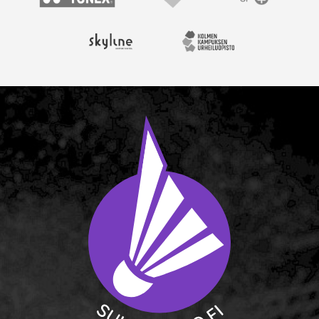
Yonex
Vantaan kaupunki
OP
Skyline Airport Hotel
Kolmen kampuksen urheil