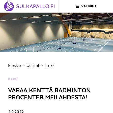
VALIKKO
Siirry sivun sisältöön
SIIRRY ETUSIVULLE
Etusivu
Uutiset
Ilmiö
>
>
KATEGORIA:
ILMIÖ
VARAA KENTTÄ BADMINTON
PROCENTER MEILAHDESTA!
Julkaistu:
2.9.2022