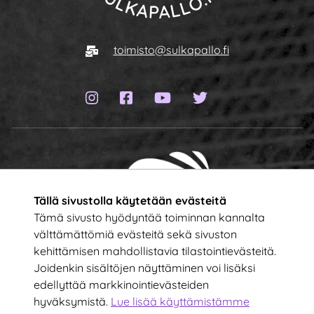
Siirry etusivulle
Sähköposti
toimisto@sulkapallo.fi
Instagram-sivu
Facebook-sivu
YouTube-kanava
Twitter-sivu
Tällä sivustolla käytetään evästeitä
Tämä sivusto hyödyntää toiminnan kannalta
välttämättömiä evästeitä sekä sivuston
kehittämisen mahdollistavia tilastointievästeitä.
Tilaa uutiskirje!
Joidenkin sisältöjen näyttäminen voi lisäksi
edellyttää markkinointievästeiden
hyväksymistä.
Lue lisää käyttämistämme
Kirjoita sähköpostiosoitteesi