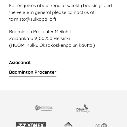
For enquiries about regular weekly bookings and
the venue in general please contact us at
toimisto@sulkapallo.fi
Badminton Procenter Meilahti
Zaidankatu 9, 00250 Helsinki
(HUOM! Kulku Oksakoskenpolun kautta.)
Asiasanat
Badminton Procenter
EISTYÖSSÄ
Cintoia
Pelican Self Storage