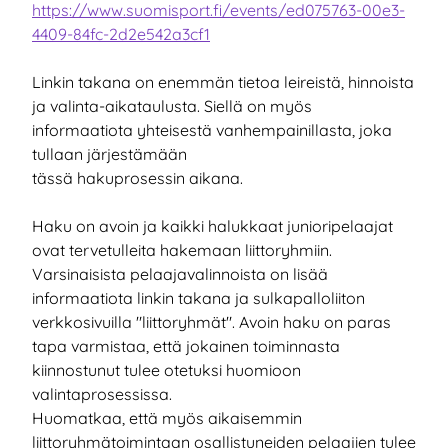
https://www.suomisport.fi/events/ed075763-00e3-
4409-84fc-2d2e542a3cf1
Linkin takana on enemmän tietoa leireistä, hinnoista
ja valinta-aikataulusta. Siellä on myös
informaatiota yhteisestä vanhempainillasta, joka
tullaan järjestämään
tässä hakuprosessin aikana.
Haku on avoin ja kaikki halukkaat junioripelaajat
ovat tervetulleita hakemaan liittoryhmiin.
Varsinaisista pelaajavalinnoista on lisää
informaatiota linkin takana ja sulkapalloliiton
verkkosivuilla "liittoryhmät". Avoin haku on paras
tapa varmistaa, että jokainen toiminnasta
kiinnostunut tulee otetuksi huomioon
valintaprosessissa.
Huomatkaa, että myös aikaisemmin
liittoryhmätoimintaan osallistuneiden pelaajien tulee