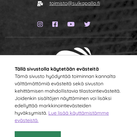
Sähköposti
toimisto@sulkapallo.fi
Instagram-sivu
Facebook-sivu
YouTube-kanava
Twitter-sivu
Tällä sivustolla käytetään evästeitä
Tämä sivusto hyödyntää toiminnan kannalta
välttämättömiä evästeitä sekä sivuston
kehittämisen mahdollistavia tilastointievästeitä.
Tilaa uutiskirje!
Joidenkin sisältöjen näyttäminen voi lisäksi
edellyttää markkinointievästeiden
hyväksymistä.
Lue lisää käyttämistämme
Kirjoita sähköpostiosoitteesi
evästeistä.​​​​​​