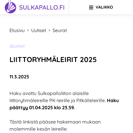
VALIKKO
Siirry sivun sisältöön
SIIRRY ETUSIVULLE
Etusivu
Uutiset
Seurat
>
>
KATEGORIA:
SEURAT
LIITTORYHMÄLEIRIT 2025
Julkaistu:
11.3.2025
Haku avattu Sulkapalloliiton alaisille
liittoryhmäleireille PK-leirille ja Pitkälleleirille.
Haku
päättyy 01.04.2025 klo 23.59.
Tästä linkistä pääsee hakemaan mukaan
molemmille kesän leireille: