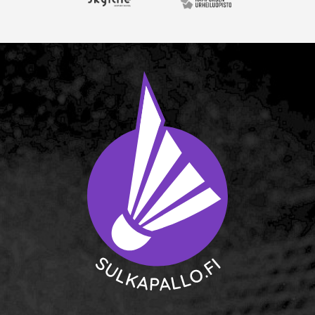
Skyline Airport Hotel
Kolmen kampuksen urheil
Siirry etusivulle