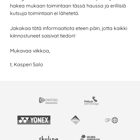
hakea mukaan toimintaan tässä haussa ja erillisiä
kutsuja toimintaan ei lähetetä.
Jakakaa tätä informaatiota eteen päin, jotta kaikki
kiinnostuneet saisivat tiedon!
Mukavaa viikkoa,
t, Kasperi Salo
EISTYÖSSÄ
Cintoia
Pelican Self Storage
Yonex
Vantaan kaupunki
OP