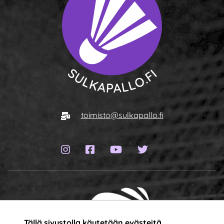
Siirry etusivulle
Sähköposti
toimisto@sulkapallo.fi
Instagram-sivu
Facebook-sivu
YouTube-kanava
Twitter-sivu
Tällä sivustolla käytetään evästeitä