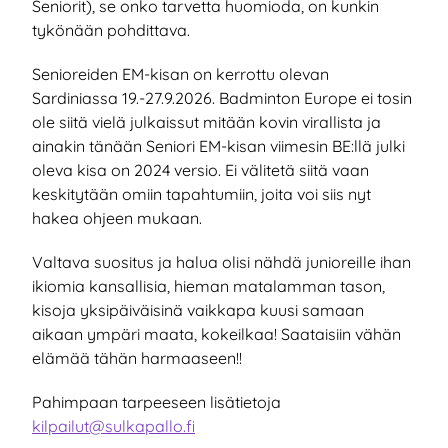
Seniorit), se onko tarvetta huomioda, on kunkin
tykönään pohdittava.
Senioreiden EM-kisan on kerrottu olevan
Sardiniassa 19.-27.9.2026. Badminton Europe ei tosin
ole siitä vielä julkaissut mitään kovin virallista ja
ainakin tänään Seniori EM-kisan viimesin BE:llä julki
oleva kisa on 2024 versio. Ei välitetä siitä vaan
keskitytään omiin tapahtumiin, joita voi siis nyt
hakea ohjeen mukaan.
Valtava suositus ja halua olisi nähdä junioreille ihan
ikiomia kansallisia, hieman matalamman tason,
kisoja yksipäiväisinä vaikkapa kuusi samaan
aikaan ympäri maata, kokeilkaa! Saataisiin vähän
elämää tähän harmaaseen!!
Pahimpaan tarpeeseen lisätietoja
kilpailut@sulkapallo.fi