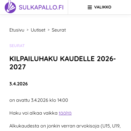
VALIKKO
Siirry sivun sisältöön
SIIRRY ETUSIVULLE
Etusivu
Uutiset
Seurat
>
>
KATEGORIA:
SEURAT
KILPAILUHAKU KAUDELLE 2026-
2027
Julkaistu:
3.4.2026
on avattu 3.4.2026 klo 14:00
Haku voi alkaa vaikka
täältä
Alkukaudesta on jonkin verran arvokisoja (U15, U19,