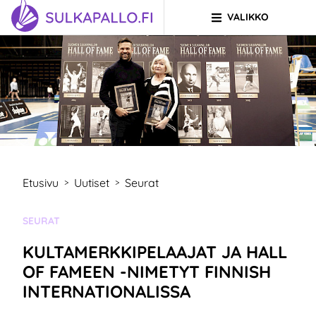
VALIKKO
Siirry sivun sisältöön
SIIRRY ETUSIVULLE
Etusivu
Uutiset
Seurat
>
>
KATEGORIA:
SEURAT
KULTAMERKKIPELAAJAT JA HALL
OF FAMEEN -NIMETYT FINNISH
INTERNATIONALISSA