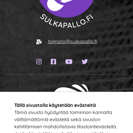
Siirry etusivulle
Sähköposti
toimisto@sulkapallo.fi
Instagram-sivu
Facebook-sivu
YouTube-kanava
Twitter-sivu
Tällä sivustolla käytetään evästeitä
Tämä sivusto hyödyntää toiminnan kannalta
välttämättömiä evästeitä sekä sivuston
kehittämisen mahdollistavia tilastointievästeitä.
Tilaa uutiskirje!