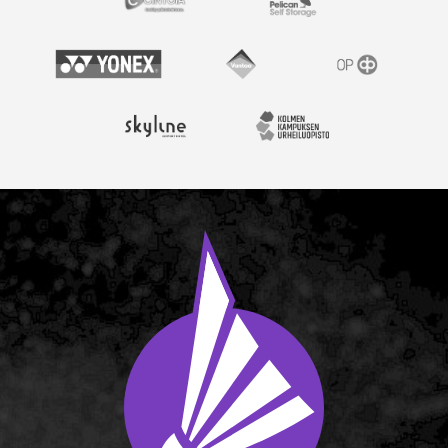
Cintoia
Pelican Self Storage
Yonex
Vantaan kaupunki
OP
Skyline Airport Hotel
Kolmen kampuksen urheil