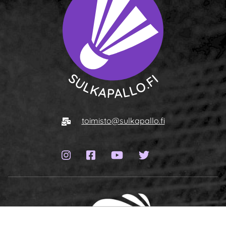
Siirry etusivulle
Sähköposti
toimisto@sulkapallo.fi
Instagram-sivu
Facebook-sivu
YouTube-kanava
Twitter-sivu