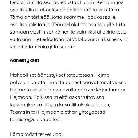
tieto siitä, mitä seuraa edustat. Huom! Kerro myös
osallistutko kokoukseen paikanpäällä vai etänä.
Tämä on tärkeää, jotta saamme lippukassalle
osallistujalistan ja Teams-linkit etäosallistujille. Liitä
samaan viestiin sähköinen jo valmiiksi allekirjoitettu
valtakirja liitetiedostona tai valokuvana. Yksi henkilö
voi edustaa vain yhtä seuraa.
Äänestykset
Mahdolliset äänestykset toteutetaan Hejmo-
palvelun kautta, ilmoittautuneet saavat tarvittaessa
Hejmolta viestin, jonka avulla pääsee kirjautumaan
Hejmoon. Kaikissa mieltä askarruttavissa
kysymyksissä liittyen kevätliittokokoukseen,
Teamsiin tai Hejmoon olethan yhteydessä
toimisto@sulkapallo.fi
Lämpimästi tervetuloa!