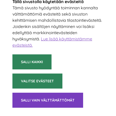
Tällä sivustolla käytetään evästeitä
Tämä sivusto hyödyntää toiminnan kannalta
välttämättömiä evästeitä sekä sivuston
kehittämisen mahdollistavia tilastointievästeitä.
Tilaa uutiskirje!
Joidenkin sisältöjen näyttäminen voi lisäksi
edellyttää markkinointievästeiden
hyväksymistä.
Lue lisää käyttämistämme
Kirjoita sähköpostiosoitteesi
evästeistä.​​​​​​
TILAA
SALLI KAIKKI
VALITSE EVÄSTEET
© 2021 Suomen Sulkapalloliitto ry
SALLI VAIN VÄLTTÄMÄTTÖMÄT
Tietoa evästeistä
|
Saavutettavuusseloste