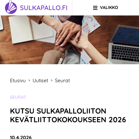
VALIKKO
Siirry sivun sisältöön
SIIRRY ETUSIVULLE
Etusivu
Uutiset
Seurat
>
>
KATEGORIA:
SEURAT
KUTSU SULKAPALLOLIITON
KEVÄTLIITTOKOKOUKSEEN 2026
Julkaistu:
10.4.2026