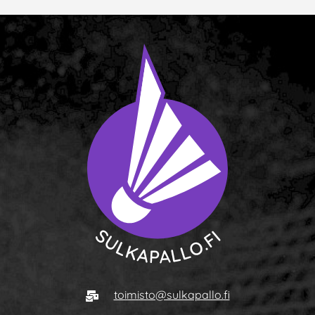
Siirry etusivulle
Sähköposti
toimisto@sulkapallo.fi