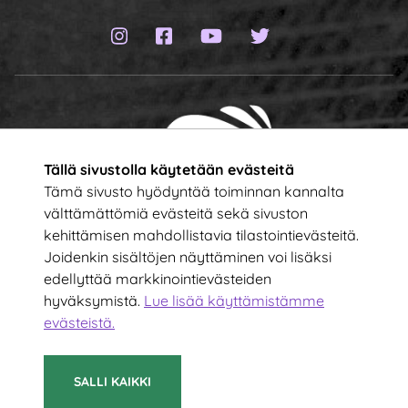
Instagram-sivu
Facebook-sivu
YouTube-kanava
Twitter-sivu
Tällä sivustolla käytetään evästeitä
Tämä sivusto hyödyntää toiminnan kannalta
välttämättömiä evästeitä sekä sivuston
kehittämisen mahdollistavia tilastointievästeitä.
Tilaa uutiskirje!
Joidenkin sisältöjen näyttäminen voi lisäksi
edellyttää markkinointievästeiden
hyväksymistä.
Lue lisää käyttämistämme
Kirjoita sähköpostiosoitteesi
evästeistä.​​​​​​
TILAA
SALLI KAIKKI