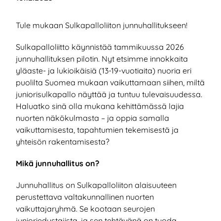
Tule mukaan Sulkapalloliiton junnuhallitukseen!
Sulkapalloliitto käynnistää tammikuussa 2026
junnuhallituksen pilotin. Nyt etsimme innokkaita
yläaste- ja lukioikäisiä (13-19-vuotiaita) nuoria eri
puolilta Suomea mukaan vaikuttamaan siihen, miltä
juniorisulkapallo näyttää ja tuntuu tulevaisuudessa.
Haluatko sinä olla mukana kehittämässä lajia
nuorten näkökulmasta – ja oppia samalla
vaikuttamisesta, tapahtumien tekemisestä ja
yhteisön rakentamisesta?
Mikä junnuhallitus on?
Junnuhallitus on Sulkapalloliiton alaisuuteen
perustettava valtakunnallinen nuorten
vaikuttajaryhmä. Se kootaan seurojen
junioriedustajista, ja sen tehtävänä on tuoda