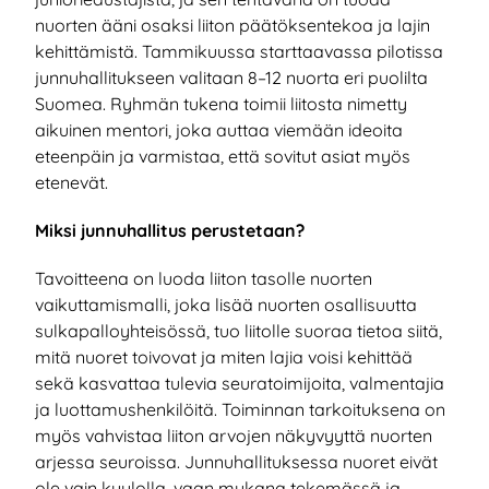
nuorten ääni osaksi liiton päätöksentekoa ja lajin
kehittämistä. Tammikuussa starttaavassa pilotissa
junnuhallitukseen valitaan 8–12 nuorta eri puolilta
Suomea. Ryhmän tukena toimii liitosta nimetty
aikuinen mentori, joka auttaa viemään ideoita
eteenpäin ja varmistaa, että sovitut asiat myös
etenevät.
Miksi junnuhallitus perustetaan?
Tavoitteena on luoda liiton tasolle nuorten
vaikuttamismalli, joka lisää nuorten osallisuutta
sulkapalloyhteisössä, tuo liitolle suoraa tietoa siitä,
mitä nuoret toivovat ja miten lajia voisi kehittää
sekä kasvattaa tulevia seuratoimijoita, valmentajia
ja luottamushenkilöitä. Toiminnan tarkoituksena on
myös vahvistaa liiton arvojen näkyvyyttä nuorten
arjessa seuroissa. Junnuhallituksessa nuoret eivät
ole vain kuulolla, vaan mukana tekemässä ja