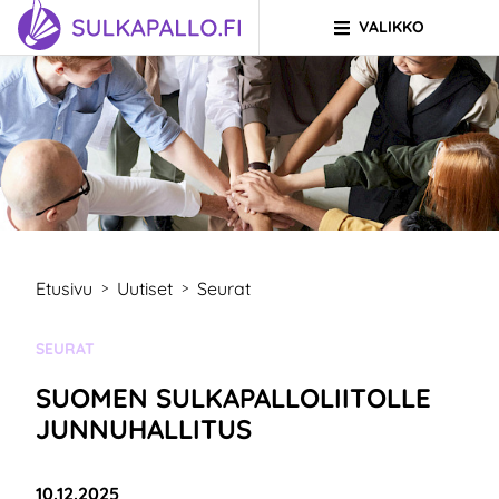
VALIKKO
Siirry sivun sisältöön
SIIRRY ETUSIVULLE
Etusivu
Uutiset
Seurat
>
>
KATEGORIA:
SEURAT
SUOMEN SULKAPALLOLIITOLLE
JUNNUHALLITUS
Julkaistu:
10.12.2025