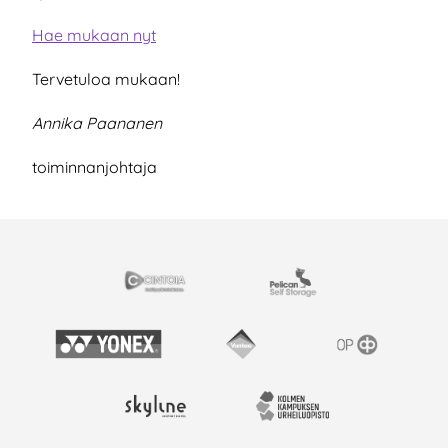
Hae mukaan nyt
Tervetuloa mukaan!
Annika Paananen
toiminnanjohtaja
EISTYÖSSÄ
Cintoia
Pelican Self Storage
Yonex
Vantaan kaupunki
OP
Skyline Airport Hotel
Kolmen kampuksen urheil