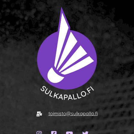
Siirry etusivulle
Sähköposti
toimisto@sulkapallo.fi
Instagram-sivu
Facebook-sivu
YouTube-kanava
Twitter-sivu