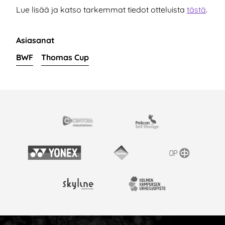
Lue lisää ja katso tarkemmat tiedot otteluista
tästä
.
Asiasanat
BWF
Thomas Cup
EISTYÖSSÄ
Cintoia
Pelican Self Storage
Yonex
Vantaan kaupunki
OP
Skyline Airport Hotel
Kolmen kampuksen urheil