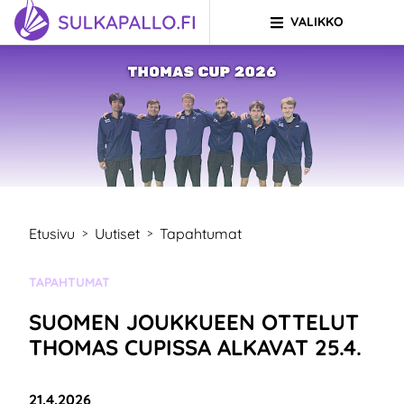
VALIKKO
Siirry sivun sisältöön
SIIRRY ETUSIVULLE
Etusivu
Uutiset
Tapahtumat
>
>
KATEGORIA:
TAPAHTUMAT
SUOMEN JOUKKUEEN OTTELUT
THOMAS CUPISSA ALKAVAT 25.4.
Julkaistu:
21.4.2026