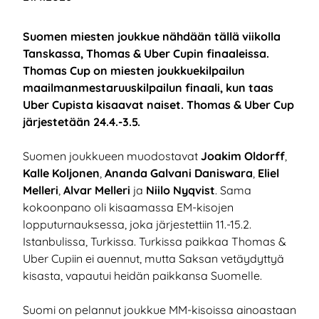
Suomen miesten joukkue nähdään tällä viikolla
Tanskassa, Thomas & Uber Cupin finaaleissa.
Thomas Cup on miesten joukkuekilpailun
maailmanmestaruuskilpailun finaali, kun taas
Uber Cupista kisaavat naiset. Thomas & Uber Cup
järjestetään 24.4.-3.5.
Suomen joukkueen muodostavat
Joakim Oldorff
,
Kalle Koljonen
,
Ananda Galvani Daniswara
,
Eliel
Melleri
,
Alvar Melleri
ja
Niilo Nyqvist
. Sama
kokoonpano oli kisaamassa EM-kisojen
lopputurnauksessa, joka järjestettiin 11.-15.2.
Istanbulissa, Turkissa. Turkissa paikkaa Thomas &
Uber Cupiin ei auennut, mutta Saksan vetäydyttyä
kisasta, vapautui heidän paikkansa Suomelle.
Suomi on pelannut joukkue MM-kisoissa ainoastaan