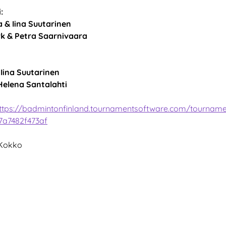
:
 & Iina Suutarinen
rk & Petra Saarnivaara
 Iina Suutarinen
& Helena Santalahti
ttps://badmintonfinland.tournamentsoftware.com/tourname
7a7482f473af
 Kokko