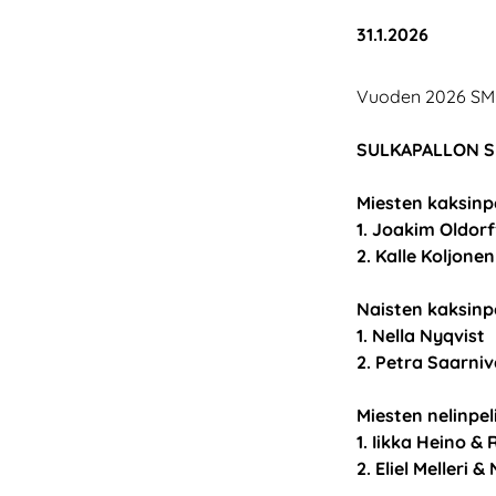
Julkaistu:
31.1.2026
Vuoden 2026 SM-ki
SULKAPALLON SM
Miesten kaksinpe
1. Joakim Oldorf
2. Kalle Koljonen
Naisten kaksinpe
1. Nella Nyqvist
2. Petra Saarni
Miesten nelinpeli
1. Iikka Heino & 
2. Eliel Melleri &