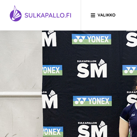
Siirry sivun sisältöön
VALIKKO
SIIRRY ETUSIVULLE