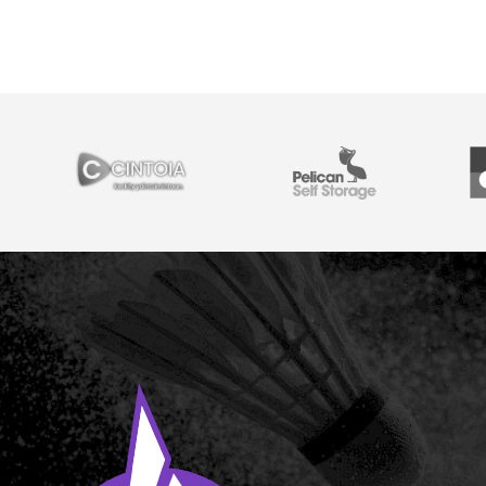
YHTEISTYÖSSÄ
Cintoia
Pelican Self Storage
Y