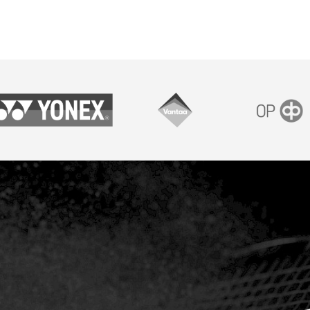
onex
Vantaan kaupunki
OP