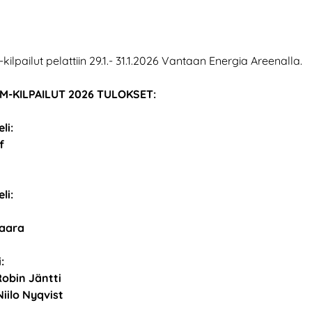
lpailut pelattiin 29.1.- 31.1.2026 Vantaan Energia Areenalla.
-KILPAILUT 2026 TULOKSET:
li:
f
li:
vaara
:
Robin Jäntti
 Niilo Nyqvist