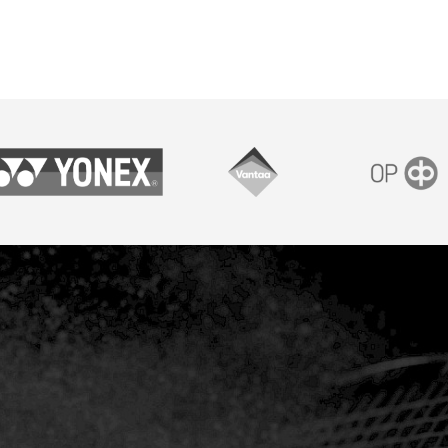
onex
Vantaan kaupunki
OP