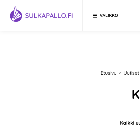
Siirry sivun sisältöön
VALIKKO
SIIRRY ETUSIVULLE
Etusivu
Uutiset
>
K
Kaikki u