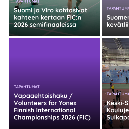
KATEGORIA:
TAPAHTUMAT
KATEGORIA
TAPAHTUM
Suomi ja Viro kohtasivat
kahteen kertaan FIC:n
Suomen 
2026 semifinaaleissa
kevätli
KATEGORIA:
TAPAHTUMAT
KATEGORIA
TAPAHTUM
Vapaaehtoishaku /
Volunteers for Yonex
Keski-
Finnish International
Kouluje
Championships 2026 (FIC)
Sulkapa