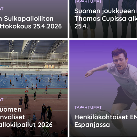
KATEGORIA:
TAPAHTUMAT
:
AT
Suomen joukkueen 
Sulkapalloliiton
Thomas Cupissa al
ittokokous 25.4.2026
25.4.
:
AT
KATEGORIA:
TAPAHTUMAT
Suomen
nväliset
Henkilökohtaiset E
llokilpailut 2026
Espanjassa