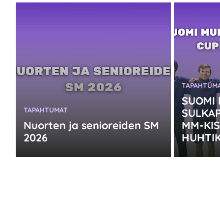
KATEGORIA
TAPAHTUM
SUOMI
KATEGORIA:
TAPAHTUMAT
SULKA
Nuorten ja senioreiden SM
MM-KIS
2026
HUHTI