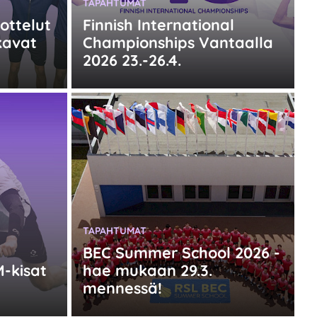
KATEGORIA:
TAPAHTUMAT
ottelut
Finnish International
kavat
Championships Vantaalla
2026 23.-26.4.
KATEGORIA:
TAPAHTUMAT
BEC Summer School 2026 -
M-kisat
hae mukaan 29.3.
mennessä!