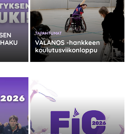
KATEGORIA:
TAPAHTUMAT
SEN
 HAKU
VALANOS -hankkeen
koulutusviikonloppu