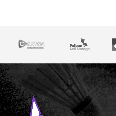
YHTEISTYÖSSÄ
Cintoia
Pelican Self Storage
Y