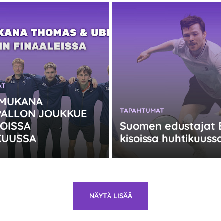
:
AT
 MUKANA
KATEGORIA:
TAPAHTUMAT
PALLON JOUKKUE
OISSA
Suomen edustajat 
KUUSSA
kisoissa huhtikuuss
NÄYTÄ LISÄÄ