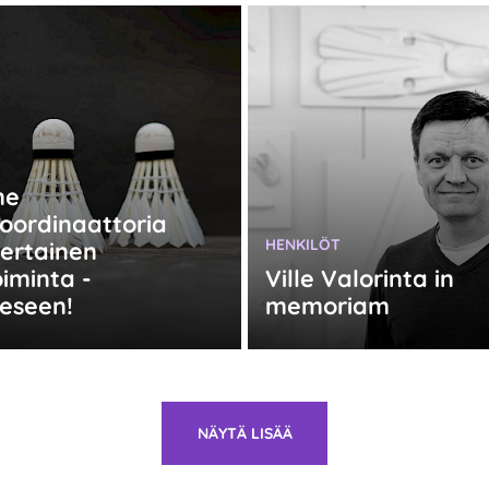
:
me
oordinaattoria
KATEGORIA:
HENKILÖT
ertainen
iminta -
Ville Valorinta in
eseen!
memoriam
NÄYTÄ LISÄÄ