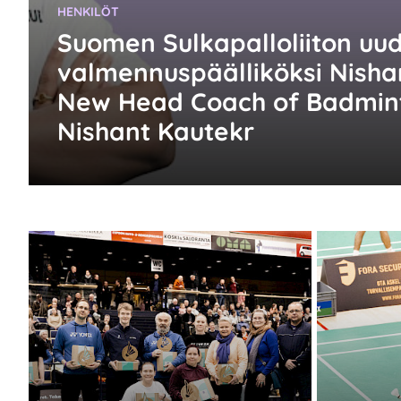
KATEGORIA:
HENKILÖT
Suomen Sulkapalloliiton uu
valmennuspäälliköksi Nisha
New Head Coach of Badmint
Nishant Kautekr