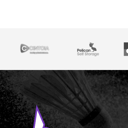
YHTEISTYÖSSÄ
Cintoia
Pelican Self Storage
Y