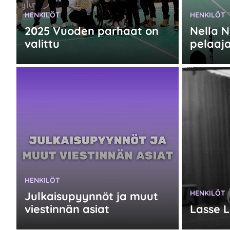
KATEGORIA:
KATEGORIA
HENKILÖT
HENKILÖT
2025 Vuoden parhaat on
Nella N
valittu
pelaaj
KATEGORIA:
HENKILÖT
KATEGORIA
HENKILÖT
Julkaisupyynnöt ja muut
viestinnän asiat
Lasse L