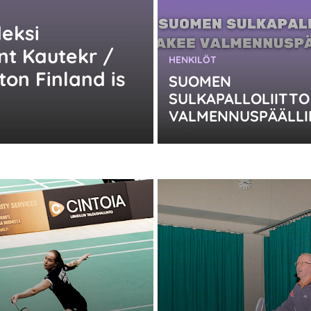
deksi
nt Kautekr /
KATEGORIA:
HENKILÖT
on Finland is
SUOMEN
SULKAPALLOLIITTO
VALMENNUSPÄÄLLI