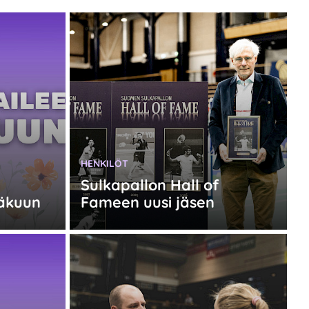
KATEGORIA:
HENKILÖT
Sulkapallon Hall of
näkuun
Fameen uusi jäsen