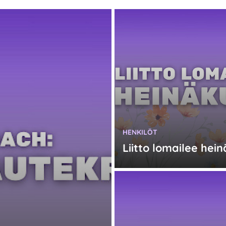
KATEGORIA:
HENKILÖT
Liitto lomailee hei