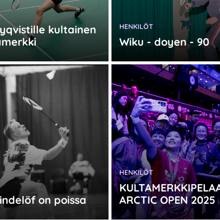
:
KATEGORIA:
HENKILÖT
yqvistille kultainen
amerkki
Wiku - doyen - 90
KATEGORIA:
HENKILÖT
:
KULTAMERKKIPELA
indelöf on poissa
ARCTIC OPEN 2025