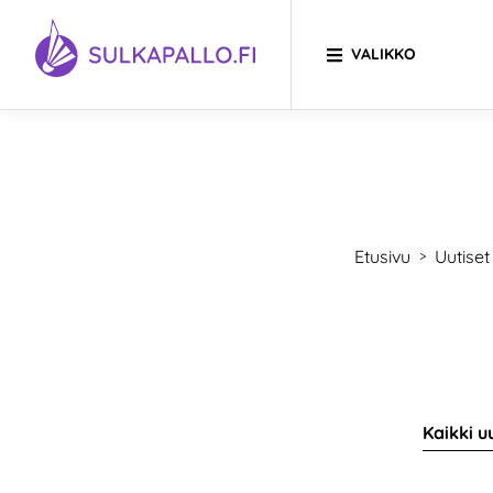
Siirry sivun sisältöön
VALIKKO
SIIRRY ETUSIVULLE
Etusivu
Uutiset
>
Kaikki u