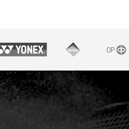
onex
Vantaan kaupunki
OP