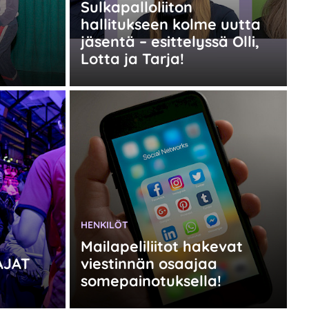
Sulkapalloliiton
hallitukseen kolme uutta
jäsentä – esittelyssä Olli,
Lotta ja Tarja!
KATEGORIA:
HENKILÖT
Mailapeliliitot hakevat
AJAT
viestinnän osaajaa
somepainotuksella!