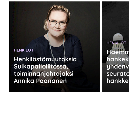
KATEGORIA
HENKILÖT
KATEGORIA:
HENKILÖT
Haem
Henkilöstömuutoksia
hankek
Sulkapalloliitossa,
yhdenv
toiminnanjohtajaksi
seurato
Annika Paananen
hankke