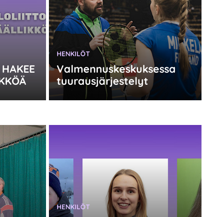
KATEGORIA:
HENKILÖT
 HAKEE
Valmennuskeskuksessa
KKÖÄ
tuurausjärjestelyt
KATEGORIA:
HENKILÖT