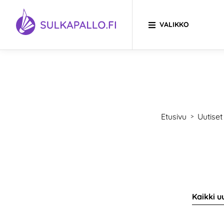
Siirry sivun sisältöön
VALIKKO
SIIRRY ETUSIVULLE
Etusivu
Uutiset
>
Kaikki u