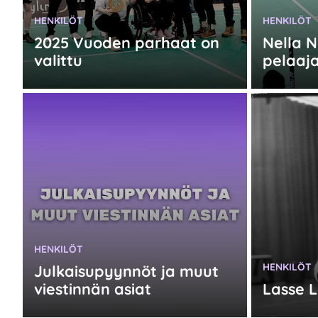
KATEGORIA:
KATEGORIA
HENKILÖT
HENKILÖT
2025 Vuoden parhaat on
Nella N
valittu
pelaaj
KATEGORIA:
HENKILÖT
KATEGORIA
HENKILÖT
Julkaisupyynnöt ja muut
viestinnän asiat
Lasse L