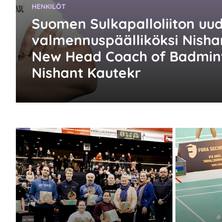
KATEGORIA:
HENKILÖT
Suomen Sulkapalloliiton uu
valmennuspäälliköksi Nisha
New Head Coach of Badmint
Nishant Kautekr