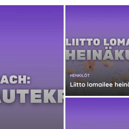
KATEGORIA:
HENKILÖT
Liitto lomailee hei