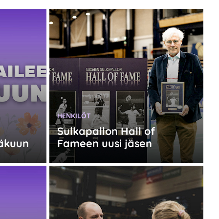
KATEGORIA:
HENKILÖT
Sulkapallon Hall of
näkuun
Fameen uusi jäsen