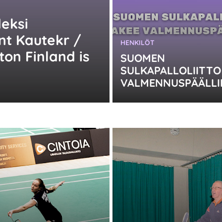
deksi
nt Kautekr /
KATEGORIA:
HENKILÖT
on Finland is
SUOMEN
SULKAPALLOLIITTO
VALMENNUSPÄÄLLI