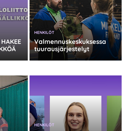
KATEGORIA:
HENKILÖT
 HAKEE
Valmennuskeskuksessa
KKÖÄ
tuurausjärjestelyt
KATEGORIA:
HENKILÖT