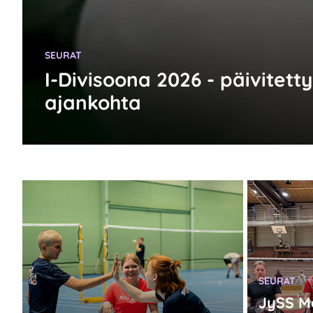
KATEGORIA:
SEURAT
I-Divisoona 2026 - päivitett
ajankohta
KATEGORIA
SEURAT
JySS Me