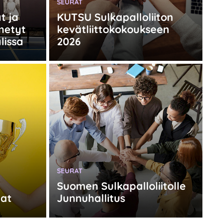
KATEGORIA:
SEURAT
t ja
KUTSU Sulkapalloliiton
metyt
kevätliittokokoukseen
lissa
2026
KATEGORIA:
SEURAT
Suomen Sulkapalloliitolle
at
Junnuhallitus