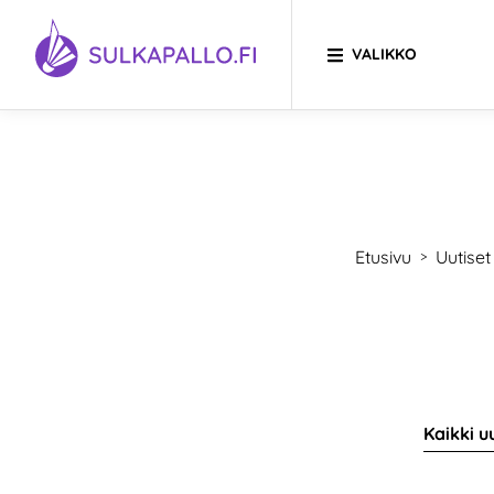
Siirry sivun sisältöön
VALIKKO
SIIRRY ETUSIVULLE
Etusivu
Uutiset
>
Kaikki u