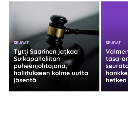
KATEGORIA:
KATEGORIA
SEURAT
SEURAT
Tytti Saarinen jatkaa
Valmen
Sulkapalloliiton
tasa-a
puheenjohtajana,
seurato
hallitukseen kolme uutta
hankke
jäsentä
hetken