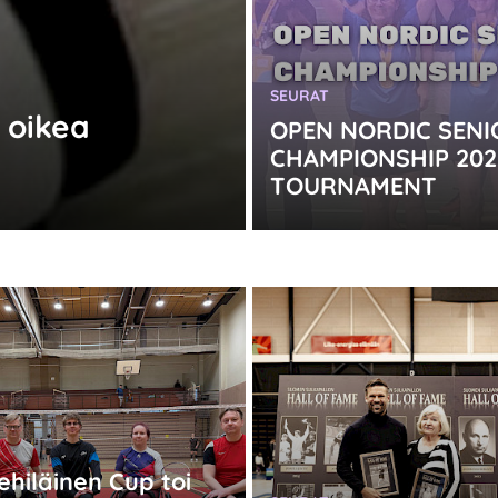
KATEGORIA:
SEURAT
y oikea
OPEN NORDIC SENI
CHAMPIONSHIP 202
TOURNAMENT
:
hiläinen Cup toi