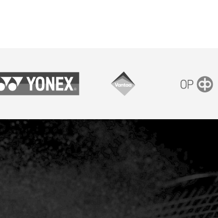
onex
Vantaan kaupunki
OP