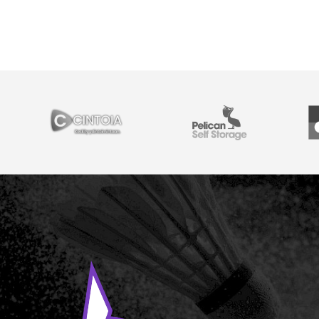
YHTEISTYÖSSÄ
Cintoia
Pelican Self Storage
Y