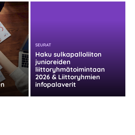
KATEGORIA:
SEURAT
Haku sulkapalloliiton
junioreiden
liittoryhmätoimintaan
2026 & Liittoryhmien
en
infopalaverit