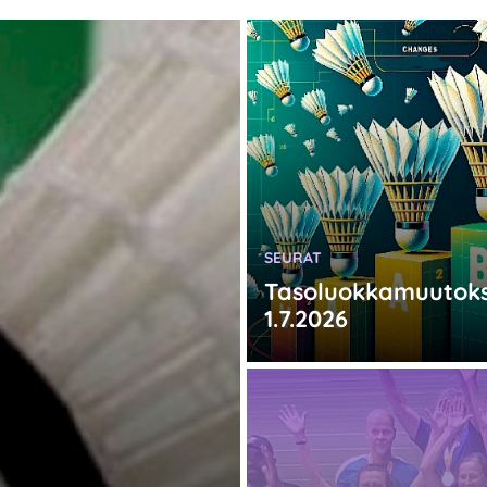
KATEGORIA:
SEURAT
Tasoluokkamuutok
1.7.2026