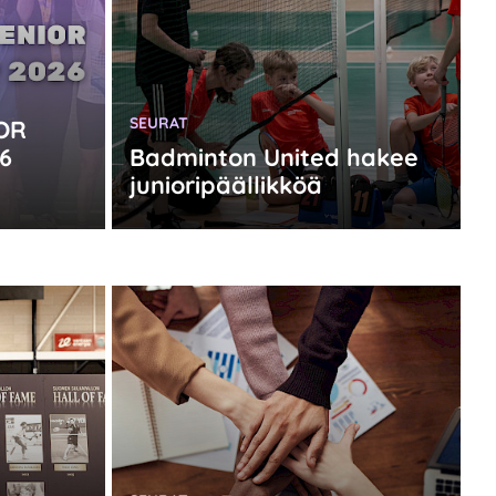
KATEGORIA:
SEURAT
OR
6
Badminton United hakee
junioripäällikköä