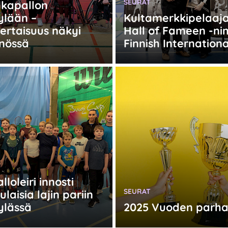
KATEGORIA:
SEURAT
lkapallon
ylään –
Kultamerkkipelaaja
ertaisuus näkyi
Hall of Fameen -ni
nössä
Finnish Internationa
:
loleiri innosti
KATEGORIA:
SEURAT
laisia lajin pariin
ylässä
2025 Vuoden parha