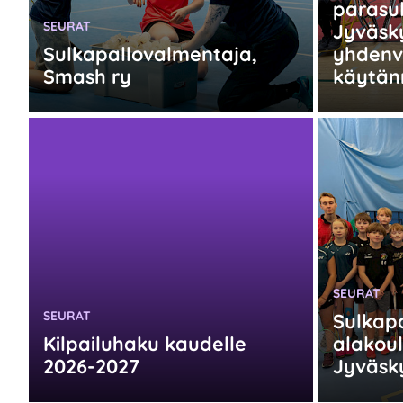
parasu
KATEGORIA:
SEURAT
Jyväsk
Sulkapallovalmentaja,
yhdenv
Smash ry
käytän
KATEGORIA
SEURAT
KATEGORIA:
SEURAT
Sulkapal
Kilpailuhaku kaudelle
alakoulu
2026-2027
Jyväsk