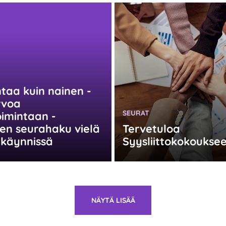
:
taa kuin nainen -
rvoa
KATEGORIA:
SEURAT
imintaan -
en seurahaku vielä
Tervetuloa
 käynnissä
Syysliittokokoukse
NÄYTÄ LISÄÄ