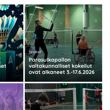
KATEGORIA:
SEURAT
Parasulkapallon
set
valtakunnalliset kokeilut
ovat alkaneet 3.-17.6.2026