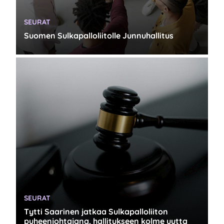
KATEGORIA:
SEURAT
Suomen Sulkapalloliitolle Junnuhallitus
KATEGORIA:
SEURAT
Tytti Saarinen jatkaa Sulkapalloliiton
puheenjohtajana, hallitukseen kolme uutta