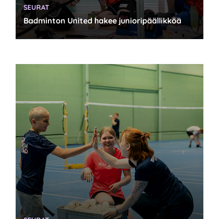
KATEGORIA:
SEURAT
Badminton United hakee junioripäällikköä