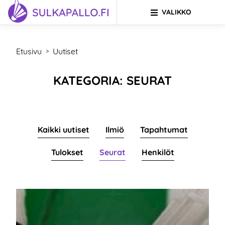
VALIKKO
Siirry sivun sisältöön
SIIRRY ETUSIVULLE
Etusivu
Uutiset
>
KATEGORIA: SEURAT
Kaikki uutiset
Ilmiö
Tapahtumat
Tulokset
Seurat
Henkilöt