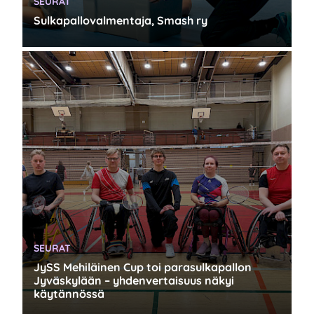
KATEGORIA:
SEURAT
Sulkapallovalmentaja, Smash ry
KATEGORIA:
SEURAT
JySS Mehiläinen Cup toi parasulkapallon
Jyväskylään – yhdenvertaisuus näkyi
käytännössä