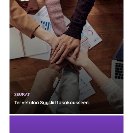
KATEGORIA:
SEURAT
Tervetuloa Syysliittokokoukseen