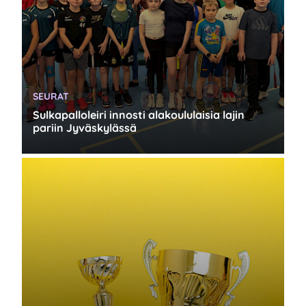
KATEGORIA:
SEURAT
Sulkapalloleiri innosti alakoululaisia lajin
pariin Jyväskylässä