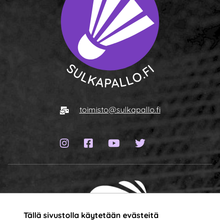
Siirry etusivulle
Sähköposti
toimisto@sulkapallo.fi
Instagram-sivu
Facebook-sivu
YouTube-kanava
Twitter-sivu
Tällä sivustolla käytetään evästeitä