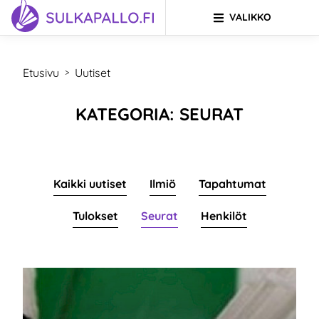
VALIKKO
Siirry sivun sisältöön
SIIRRY ETUSIVULLE
Etusivu
Uutiset
>
KATEGORIA: SEURAT
Kaikki uutiset
Ilmiö
Tapahtumat
Tulokset
Seurat
Henkilöt