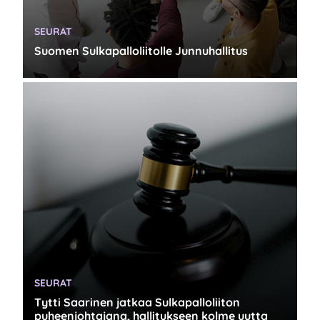
KATEGORIA:
SEURAT
Suomen Sulkapalloliitolle Junnuhallitus
KATEGORIA:
SEURAT
Tytti Saarinen jatkaa Sulkapalloliiton
puheenjohtajana, hallitukseen kolme uutta