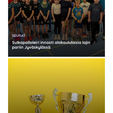
KATEGORIA:
SEURAT
Sulkapalloleiri innosti alakoululaisia lajin
pariin Jyväskylässä