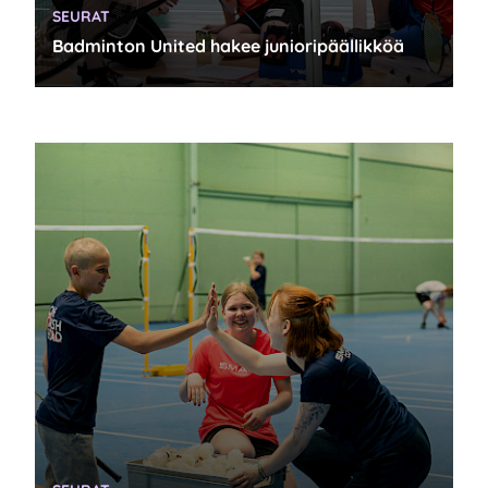
KATEGORIA:
SEURAT
Badminton United hakee junioripäällikköä