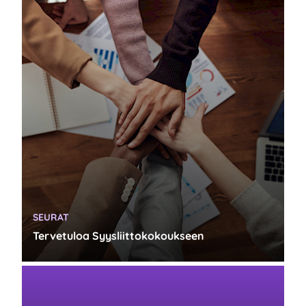
KATEGORIA:
SEURAT
Tervetuloa Syysliittokokoukseen