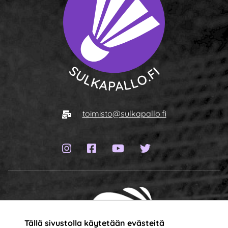
Siirry etusivulle
Sähköposti
toimisto@sulkapallo.fi
Instagram-sivu
Facebook-sivu
YouTube-kanava
Twitter-sivu
Tällä sivustolla käytetään evästeitä