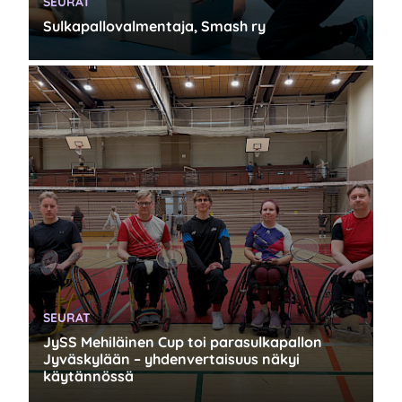
KATEGORIA:
SEURAT
Sulkapallovalmentaja, Smash ry
KATEGORIA:
SEURAT
JySS Mehiläinen Cup toi parasulkapallon
Jyväskylään – yhdenvertaisuus näkyi
käytännössä