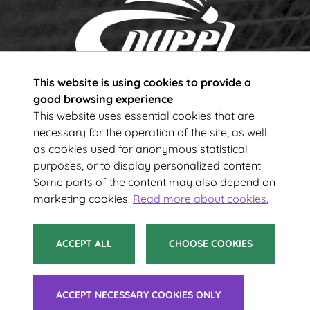
This website is using cookies to provide a
Subscribe to our newsletter!
good browsing experience
This website uses essential cookies that are
necessary for the operation of the site, as well
Your e-mail address
as cookies used for anonymous statistical
purposes, or to display personalized content.
Some parts of the content may also depend on
SUBSCRIBE
marketing cookies.
Read more about cookies.
ACCEPT ALL
CHOOSE COOKIES
© 2021 Suomen Sulkapalloliitto ry
ACCEPT NECESSARY COOKIES ONLY
Tietoa evästeistä
|
Saavutettavuusseloste