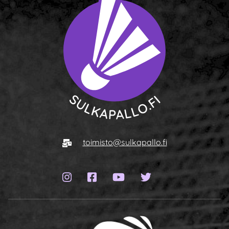
To homepage
E-mail
toimisto@sulkapallo.fi
Instagram page
Facebook page
YouTube channel
Twitter page