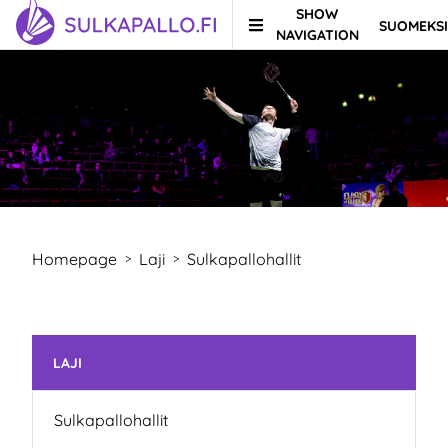
SHOW
SUOMEKSI
Skip to content
TO HOMEPAGE
NAVIGATION
Homepage
Laji
Sulkapallohallit
>
>
Skip subnavigation
LAJI
Sulkapallohallit