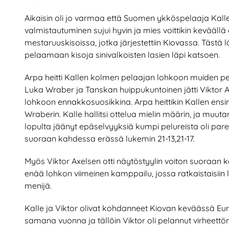
Aikaisin oli jo varmaa että Suomen ykköspelaaja Kall
valmistautuminen sujui hyvin ja mies voittikin kevääl
mestaruuskisoissa, jotka järjestettiin Kiovassa. Tästä l
pelaamaan kisoja sinivalkoisten lasien läpi katsoen.
Arpa heitti Kallen kolmen pelaajan lohkoon muiden pe
Luka Wraber ja Tanskan huippukuntoinen jätti Viktor Ax
lohkoon ennakkosuosikkina. Arpa heittikin Kallen ens
Wraberin. Kalle hallitsi ottelua mielin määrin, ja mu
lopulta jäänyt epäselvyyksiä kumpi pelureista oli pare
suoraan kahdessa erässä lukemin 21-13,21-17.
Myös Viktor Axelsen otti näytöstyylin voiton suoraan 
enää lohkon viimeinen kamppailu, jossa ratkaistaisiin
menijä.
Kalle ja Viktor olivat kohdanneet Kiovan keväässä E
samana vuonna ja tällöin Viktor oli pelannut virheettö