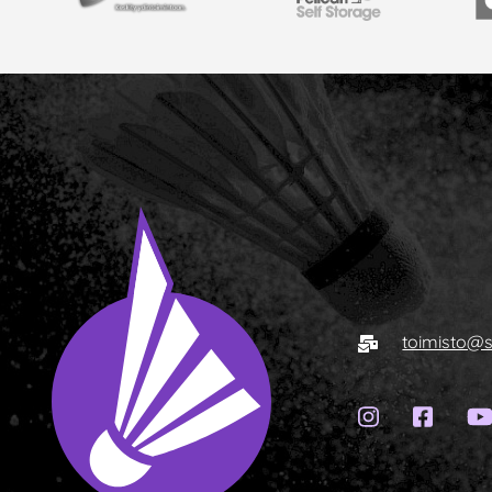
Cintoia
Pelican Self Storage
Y
E-mail
toimisto@s
Instagram
Face