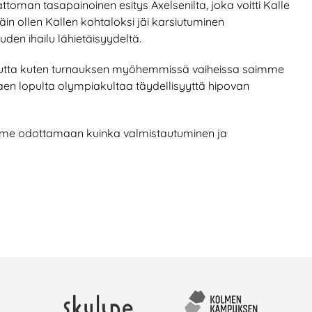
attoman tasapainoinen esitys Axelsenilta, joka voitti Kalle
in ollen Kallen kohtaloksi jäi karsiutuminen
den ihailu lähietäisyydeltä.
 mutta kuten turnauksen myöhemmissä vaiheissa saimme
aen lopulta olympiakultaa täydellisyyttä hipovan
äämme odottamaan kuinka valmistautuminen ja