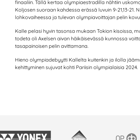
finaaliin. Tällä kertaa olympiaestradilla nähtiin uskom
Koljosen suoraan kahdessa erässä luvuin 9-21,13-21. Nä
lohkovaiheessa ja tulevan olympiavoittajan pelin kovuu
Kalle pelasi hyvin tasonsa mukaan Tokion kisoissa,
todeta oli Axelsen aivan häikäisevässä kunnossa voitt
tasapainoisen pelin avittamana.
Hieno olympiadebyytti Kallelta kuitenkin ja ilolla j
kehittyminen sujuvat kohti Pariisin olympialaisia 2024.