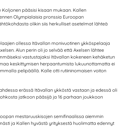
e Koljonen pääsisi kisaan mukaan. Kallen
lä ennen Olympialaisia pronssia Euroopan
ähtökohdasta olikin siis herkulliset asetelmat lähteä
laajien ollessa Itävallan monivuotinen ykköspelaaja
elsen. Alun perin oli jo selvää että Axelsen lähtee
immäiseksi vastustajaksi Itävallan kokeneen kehäketun
utamaa keskittymisen herpaantumista lukuunottamatta ei
mmalla pelipäällä. Kalle otti rutiininomaisen voiton
kahdessa erässä Itävallan ykköstä vastaan ja edessä oli
 lohkosta jatkoon pääsijä ja 16 parhaan joukkoon
uroopan mestaruuskisojen semifinaalissa aiemmin
mästi ja Kallen hyvästä yrityksestä huolimatta edennyt