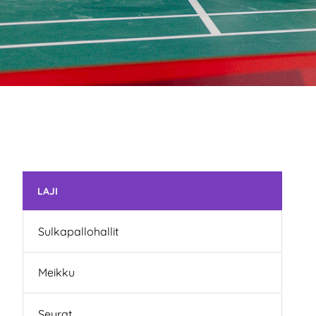
Skip subnavigation
LAJI
Sulkapallohallit
Meikku
Seurat