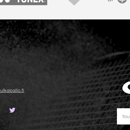
onex
Vantaan kaupunki
OP
ulkapallo.fi
 page
book page
YouTube channel
Twitter page
Your 