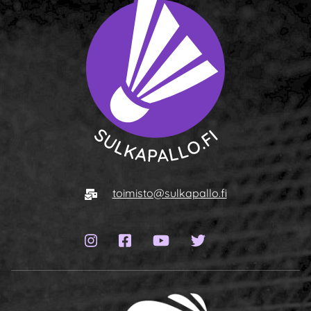
To homepage
E-mail
toimisto@sulkapallo.fi
Instagram page
Facebook page
YouTube channel
Twitter page