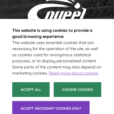
This website is using cookies to provide a
Subscribe to our newsletter!
good browsing experience
This website uses essential cookies that are
necessary for the operation of the site, as well
Your e-mail address
as cookies used for anonymous statistical
purposes, or to display personalized content.
Some parts of the content may also depend on
SUBSCRIBE
marketing cookies.
Read more about cookies.
ACCEPT ALL
CHOOSE COOKIES
© 2021 Suomen Sulkapalloliitto ry
ACCEPT NECESSARY COOKIES ONLY
Tietoa evästeistä
|
Saavutettavuusseloste