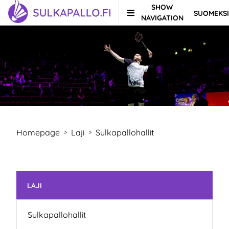
SHOW
SUOMEKSI
Skip to content
TO HOMEPAGE
NAVIGATION
Homepage
Laji
Sulkapallohallit
>
>
Skip subnavigation
LAJI
Sulkapallohallit