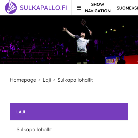
SHOW
SUOMEKSI
Skip to content
TO HOMEPAGE
NAVIGATION
Homepage
Laji
Sulkapallohallit
>
>
Skip subnavigation
LAJI
Sulkapallohallit