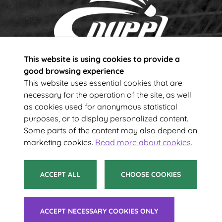
This website is using cookies to provide a
Subscribe to our newsletter!
good browsing experience
This website uses essential cookies that are
necessary for the operation of the site, as well
Your e-mail address
as cookies used for anonymous statistical
purposes, or to display personalized content.
Some parts of the content may also depend on
SUBSCRIBE
marketing cookies.
Read more about cookies.
ACCEPT ALL
CHOOSE COOKIES
© 2021 Suomen Sulkapalloliitto ry
ACCEPT NECESSARY COOKIES ONLY
Tietoa evästeistä
|
Saavutettavuusseloste