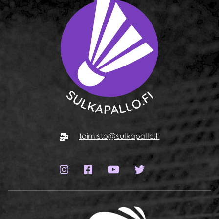
To homepage
E-mail
toimisto@sulkapallo.fi
Instagram page
Facebook page
YouTube channel
Twitter page