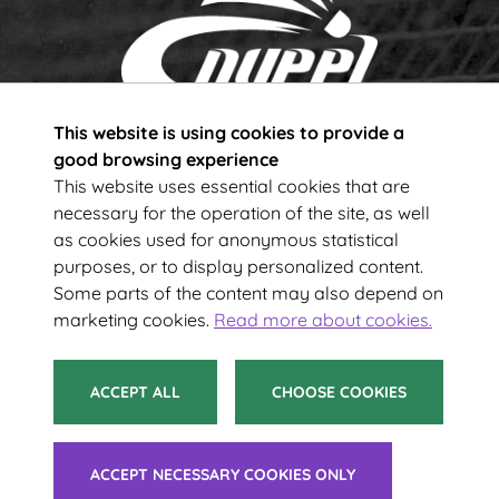
This website is using cookies to provide a
Subscribe to our newsletter!
good browsing experience
This website uses essential cookies that are
necessary for the operation of the site, as well
Your e-mail address
as cookies used for anonymous statistical
purposes, or to display personalized content.
Some parts of the content may also depend on
SUBSCRIBE
marketing cookies.
Read more about cookies.
ACCEPT ALL
CHOOSE COOKIES
© 2021 Suomen Sulkapalloliitto ry
ACCEPT NECESSARY COOKIES ONLY
Tietoa evästeistä
|
Saavutettavuusseloste