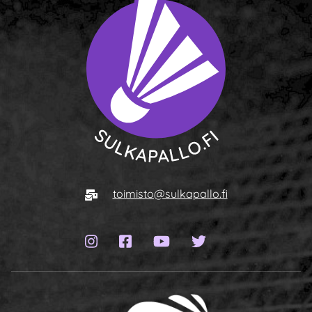
To homepage
E-mail
toimisto@sulkapallo.fi
Instagram page
Facebook page
YouTube channel
Twitter page