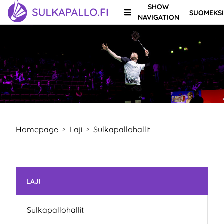
SHOW
SUOMEKSI
Skip to content
TO HOMEPAGE
NAVIGATION
Homepage
Laji
Sulkapallohallit
>
>
Skip subnavigation
LAJI
Sulkapallohallit