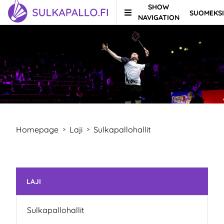
SHOW
SUOMEKSI
Skip to content
TO HOMEPAGE
NAVIGATION
Homepage
Laji
Sulkapallohallit
>
>
Skip subnavigation
LAJI
Sulkapallohallit