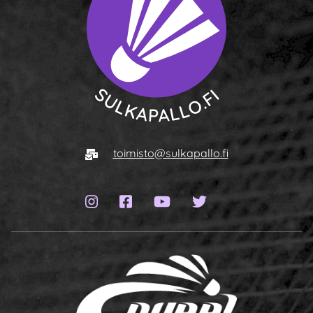
To homepage
E-mail
toimisto@sulkapallo.fi
Instagram page
Facebook page
YouTube channel
Twitter page