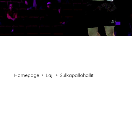
Homepage
Laji
Sulkapallohallit
>
>