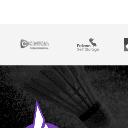
PARTNERS
Cintoia
Pelican Self Storage
Y