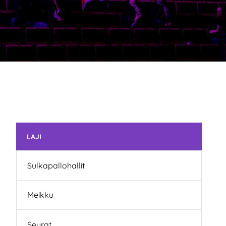
Skip subnavigation
LAJI
Sulkapallohallit
Meikku
Seurat