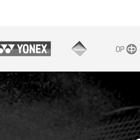
onex
Vantaan kaupunki
OP