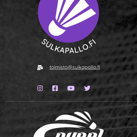
To homepage
E-mail
toimisto@sulkapallo.fi
Instagram page
Facebook page
YouTube channel
Twitter page