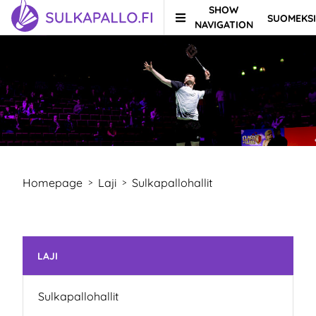
SHOW
SUOMEKSI
Skip to content
TO HOMEPAGE
NAVIGATION
Homepage
Laji
Sulkapallohallit
>
>
Skip subnavigation
LAJI
Sulkapallohallit