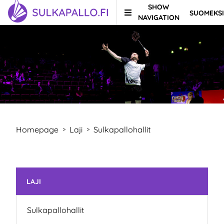
SHOW
SUOMEKSI
Skip to content
TO HOMEPAGE
NAVIGATION
Homepage
Laji
Sulkapallohallit
>
>
Skip subnavigation
LAJI
Sulkapallohallit