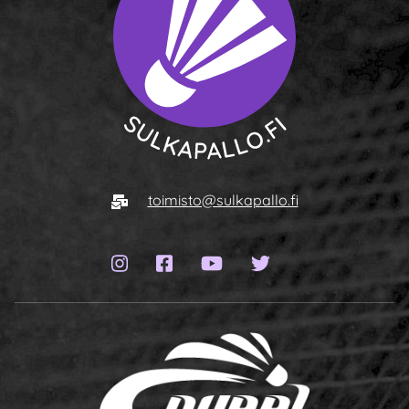
To homepage
E-mail
toimisto@sulkapallo.fi
Instagram page
Facebook page
YouTube channel
Twitter page