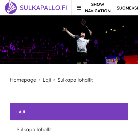
SHOW
SUOMEKSI
Skip to content
TO HOMEPAGE
NAVIGATION
Homepage
Laji
Sulkapallohallit
>
>
Skip subnavigation
LAJI
Sulkapallohallit