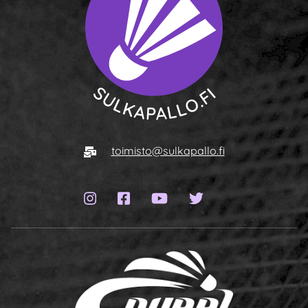
To homepage
E-mail
toimisto@sulkapallo.fi
Instagram page
Facebook page
YouTube channel
Twitter page