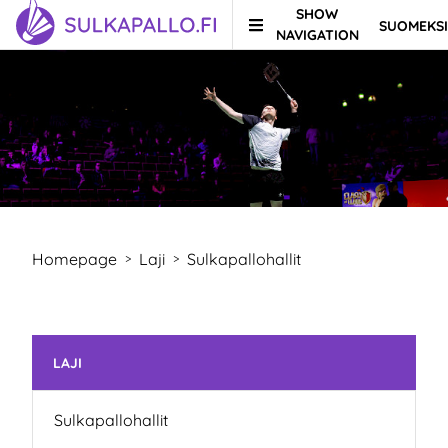
SHOW
SUOMEKSI
Skip to content
TO HOMEPAGE
NAVIGATION
Homepage
Laji
Sulkapallohallit
>
>
Skip subnavigation
LAJI
Sulkapallohallit