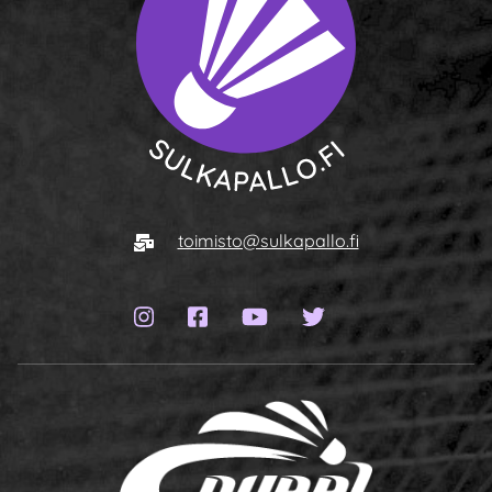
To homepage
E-mail
toimisto@sulkapallo.fi
Instagram page
Facebook page
YouTube channel
Twitter page