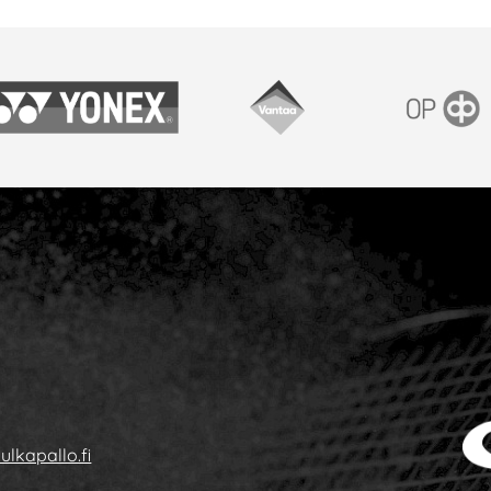
onex
Vantaan kaupunki
OP
ulkapallo.fi