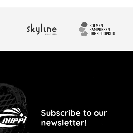
Skyline Airport Hotel
Kolmen kampuksen urhei
Subscribe to our
newsletter!