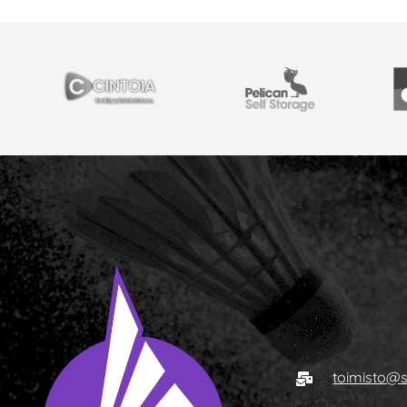
PARTNERS
Cintoia
Pelican Self Storage
Y
E-mail
toimisto@s