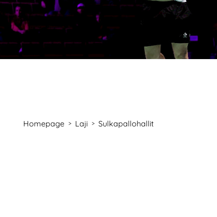
Homepage
Laji
Sulkapallohallit
>
>