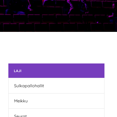
Skip subnavigation
LAJI
Sulkapallohallit
Meikku
Seurat