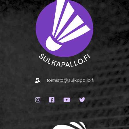
To homepage
E-mail
toimisto@sulkapallo.fi
Instagram page
Facebook page
YouTube channel
Twitter page