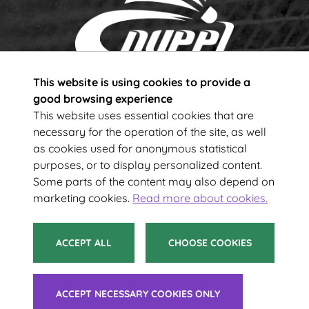
This website is using cookies to provide a
Subscribe to our newsletter!
good browsing experience
This website uses essential cookies that are
necessary for the operation of the site, as well
Your e-mail address
as cookies used for anonymous statistical
purposes, or to display personalized content.
Some parts of the content may also depend on
SUBSCRIBE
marketing cookies.
Read more about cookies.
ACCEPT ALL
CHOOSE COOKIES
© 2021 Suomen Sulkapalloliitto ry
ACCEPT NECESSARY COOKIES ONLY
Tietoa evästeistä
|
Saavutettavuusseloste