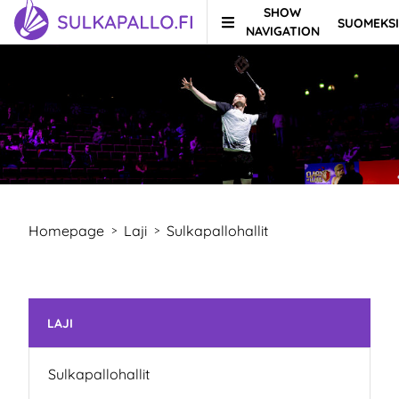
SHOW
SUOMEKSI
Skip to content
TO HOMEPAGE
NAVIGATION
Homepage
Laji
Sulkapallohallit
>
>
Skip subnavigation
LAJI
Sulkapallohallit