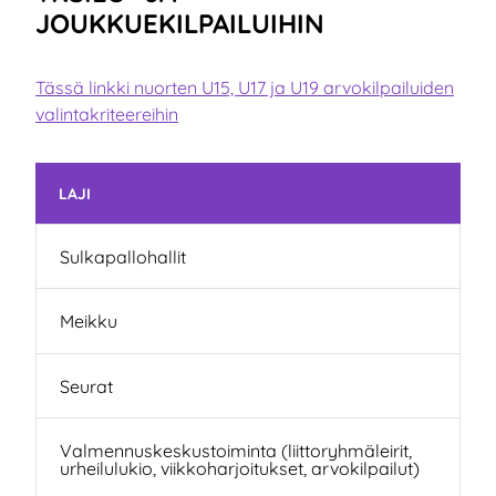
JOUKKUEKILPAILUIHIN
Tässä linkki nuorten U15, U17 ja U19 arvokilpailuiden
valintakriteereihin
Skip subnavigation
LAJI
Sulkapallohallit
Meikku
Seurat
Valmennuskeskustoiminta (liittoryhmäleirit,
urheilulukio, viikkoharjoitukset, arvokilpailut)