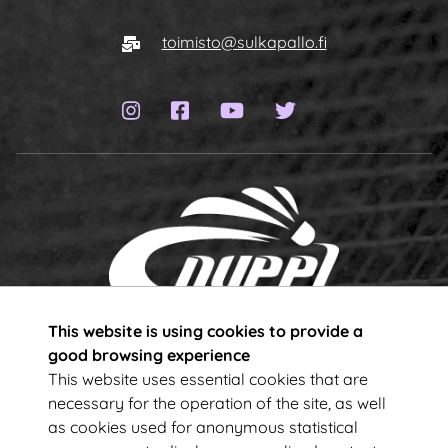
To homepage
E-mail
toimisto@sulkapallo.fi
Instagram page
Facebook page
YouTube channel
Twitter page
This website is using cookies to provide a
Subscribe to our newsletter!
good browsing experience
This website uses essential cookies that are
necessary for the operation of the site, as well
Your e-mail address
as cookies used for anonymous statistical