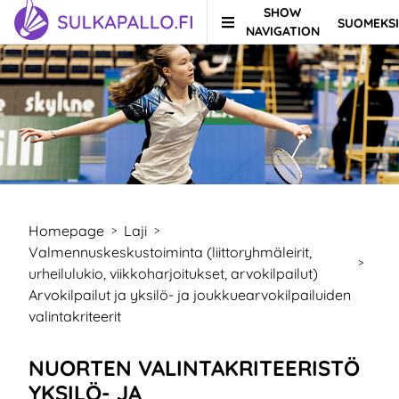
SHOW
SUOMEKSI
Skip to content
TO HOMEPAGE
NAVIGATION
Homepage
Laji
>
>
Valmennuskeskustoiminta (liittoryhmäleirit,
>
urheilulukio, viikkoharjoitukset, arvokilpailut)
Arvokilpailut ja yksilö- ja joukkuearvokilpailuiden
valintakriteerit
NUORTEN VALINTAKRITEERISTÖ
YKSILÖ- JA