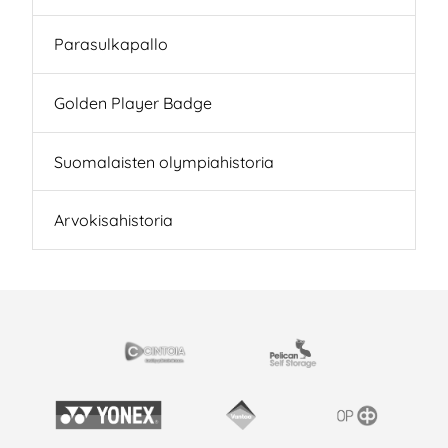
Parasulkapallo
Golden Player Badge
Suomalaisten olympiahistoria
Arvokisahistoria
ARTNERS
Cintoia
Pelican Self Storage
Yonex
Vantaan kaupunki
OP