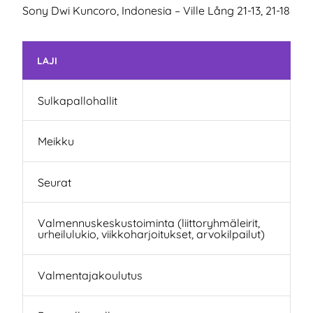
Sony Dwi Kuncoro, Indonesia – Ville Lång 21-13, 21-18
Skip subnavigation
LAJI
Sulkapallohallit
Meikku
Seurat
Valmennuskeskustoiminta (liittoryhmäleirit,
urheilulukio, viikkoharjoitukset, arvokilpailut)
Valmentajakoulutus