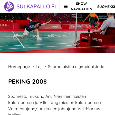
SHOW
SUOMEKSI
Skip to content
TO HOMEPAGE
NAVIGATION
Homepage
Laji
Suomalaisten olympiahistoria
>
>
PEKING 2008
Suomesta mukana Anu Nieminen naisten
kaksinpelissä ja Ville Lång miesten kaksinpelissä.
Valmentajana/joukkueen johtajana Veli-Markus
Melleri.