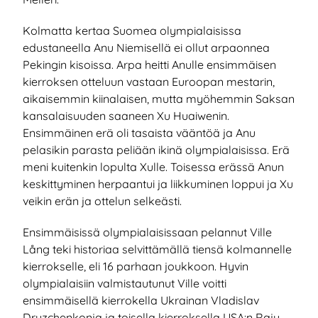
Kolmatta kertaa Suomea olympialaisissa
edustaneella Anu Niemisellä ei ollut arpaonnea
Pekingin kisoissa. Arpa heitti Anulle ensimmäisen
kierroksen otteluun vastaan Euroopan mestarin,
aikaisemmin kiinalaisen, mutta myöhemmin Saksan
kansalaisuuden saaneen Xu Huaiwenin.
Ensimmäinen erä oli tasaista vääntöä ja Anu
pelasikin parasta peliään ikinä olympialaisissa. Erä
meni kuitenkin lopulta Xulle. Toisessa erässä Anun
keskittyminen herpaantui ja liikkuminen loppui ja Xu
veikin erän ja ottelun selkeästi.
Ensimmäisissä olympialaisissaan pelannut Ville
Lång teki historiaa selvittämällä tiensä kolmannelle
kierrokselle, eli 16 parhaan joukkoon. Hyvin
olympialaisiin valmistautunut Ville voitti
ensimmäisellä kierrokella Ukrainan Vladislav
Druzchenkonja ja toisella kierroksella USA:n Raju