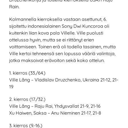
Rain.
Kolmannella kierroksella vastaan asettunut, 6.
sijoitettu indonesialainen Sony Dwi Kuncoroa oli
kuitenkin liian kova pala Villelle. Ville puolusti
ottelussa hyvin, mutta se ei riittänyt erien
voittamiseen. Toinen erä oli todella tasainen, mutta
Ville kertoi tehneensä sen lopussa vääriä valintoja,
jotka maksoivat erävoiton sekä koko ottelun.
1. kierros (33./64.)
Ville Lång – Vladislav Druzchenko, Ukraina 21-12, 21-
19
2. kierros (17./32.)
Ville Lång – Raju Rai, Yhdysvallat 21-9, 21-16
Xu Haiwen, Saksa – Anu Nieminen 21-17, 21-8
3. kierros (9.-16.)